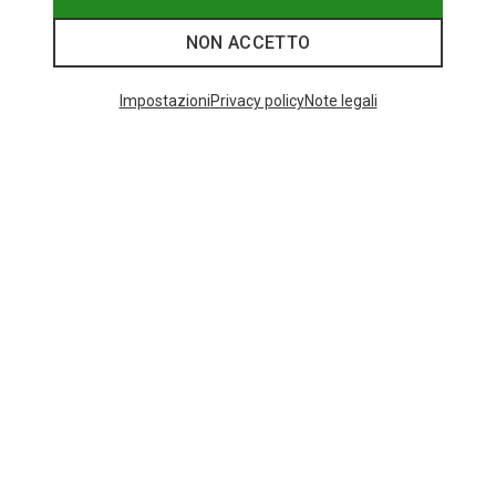
NON ACCETTO
I più cercati
Impostazioni
Privacy policy
Note legali
ZAINI