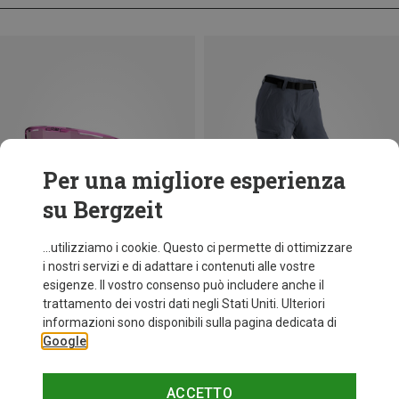
Per una migliore esperienza
su Bergzeit
...utilizziamo i cookie. Questo ci permette di ottimizzare
i nostri servizi e di adattare i contenuti alle vostre
esigenze. Il vostro consenso può includere anche il
trattamento dei vostri dati negli Stati Uniti. Ulteriori
fino a 35%
Taglie
+11
informazioni sono disponibili sulla pagina dedicata di
ONE SIZE
Google
Bliz
Occhiali sportivi Matrix Small
82,20 €
ACCETTO