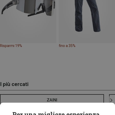
Risparmi 19%
fino a 35%
I più cercati
ZAINI
Per una migliore esperienza