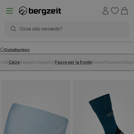
Outlet
Bambino
retti
Calze
Cappelli
Cappellini
Fasce per la fronte
Guanti
Passamontag