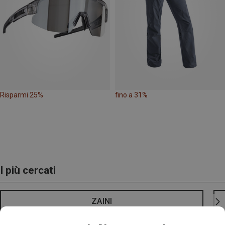
Risparmi 25%
fino a 31%
I più cercati
ZAINI