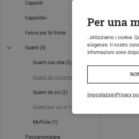
Cappelli
Per una m
Cappellini
Fasce per la fronte
...utilizziamo i cookie. 
esigenze. Il vostro conse
Guanti
(4)
informazioni sono dispon
Guanti con dita
(3)
NO
Guanti da ciclismo
(0)
Guanti da sci
(2)
Impostazioni
Privacy po
Guanti per sci di fondo
(0)
Moffole
(1)
Passamontagna