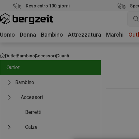
Reso entro 100 giorni
Sped
Uomo
Donna
Bambino
Attrezzatura
Marchi
Outl
Outlet
Bambino
Accessori
Guanti
Outlet
Bambino
Accessori
Berretti
Calze