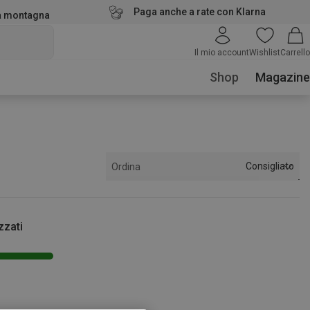
Paga anche a rate con Klarna
la montagna
Il mio account
Wishlist
Carrello
Shop
Magazine
Consigliato
Ordina
zzati