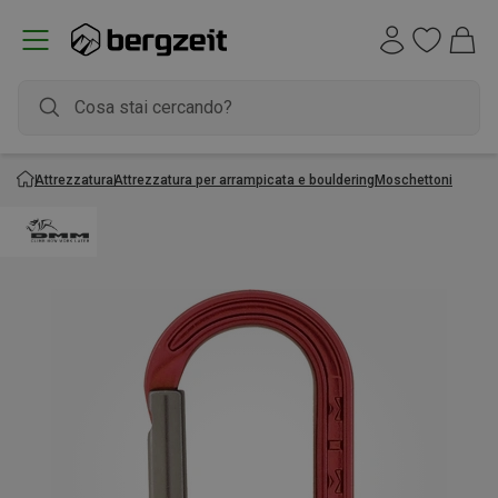
Attrezzatura
Attrezzatura per arrampicata e bouldering
Moschettoni