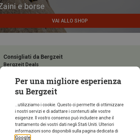
Zaini e borse
VAI ALLO SHOP
Consigliati da Bergzeit
Bergzeit Deals
Tutte le offerte più scontate!
Per una migliore esperienza
su Bergzeit
...utilizziamo i cookie. Questo ci permette di ottimizzare
i nostri servizi e di adattare i contenuti alle vostre
esigenze. Il vostro consenso può includere anche il
trattamento dei vostri dati negli Stati Uniti. Ulteriori
informazioni sono disponibili sulla pagina dedicata di
Google