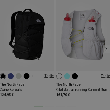
Taglie
Taglie
+1
28L
10L | M
10L | XL
10L | XS
10L | L
10L | S
The North Face
The North Face
Zaino Borealis
Gilet da trail running Summit Run 10
124,95 €
161,70 €