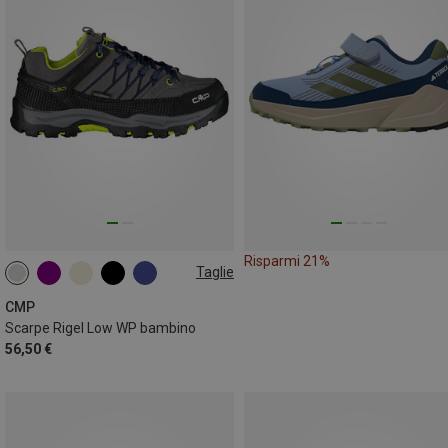
Risparmi 21%
Taglie
38
39
40
41
CMP
Scarpe Rigel Low WP bambino
56,50 €