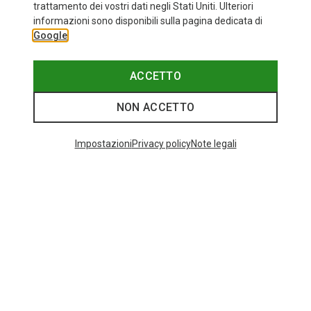
Taglie
+11
trattamento dei vostri dati negli Stati Uniti. Ulteriori
ONE SIZE
informazioni sono disponibili sulla pagina dedicata di
Bliz
Google
Occhiali sportivi Matrix Small
89,95 €
ACCETTO
NON ACCETTO
Categorie speciali
Impostazioni
Privacy policy
Note legali
SCARPA MOJITO