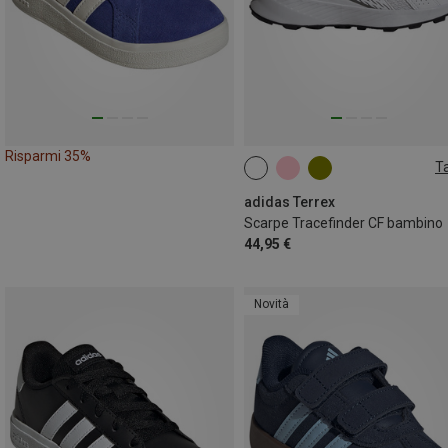
Risparmi 35%
Ta
29
31
32
adidas Terrex
Scarpe Tracefinder CF bambino
44,95 €
Novità