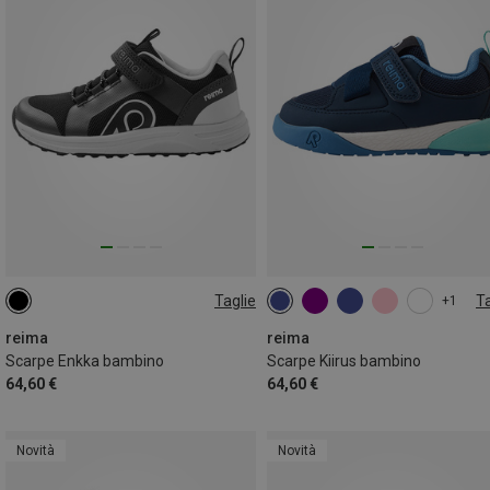
Taglie
Ta
+1
reima
reima
Scarpe Enkka bambino
Scarpe Kiirus bambino
64,60 €
64,60 €
Novità
Novità