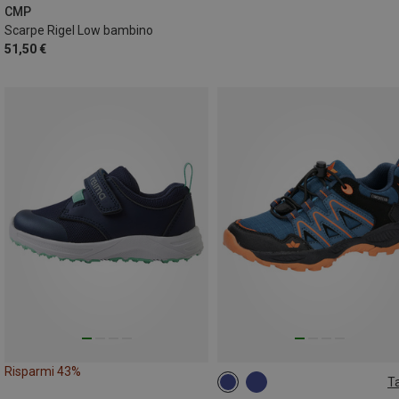
CMP
Scarpe Rigel Low bambino
51,50 €
Risparmi 43%
Ta
28
29
30
33