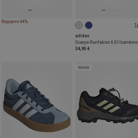
Risparmi 44%
Ta
adidas
Scarpe Runfalcon 6 El I bambino
34,95 €
Novità