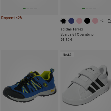
Risparmi 42%
Ta
+2
adidas Terrex
Scarpe GTX bambino
91,20 €
Novità