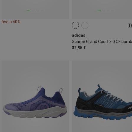
fino a 40%
Ta
adidas
Scarpe Grand Court 3.0 CF bamb
32,95 €