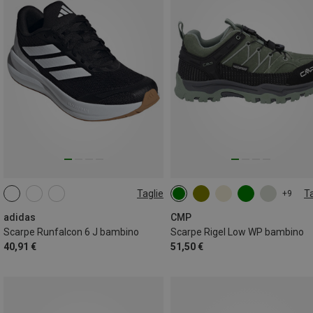
Taglie
Ta
+9
adidas
CMP
Scarpe Runfalcon 6 J bambino
Scarpe Rigel Low WP bambino
40,91 €
51,50 €