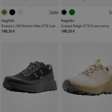
Taglie
Ta
Haglöfs
Haglöfs
Scarpe L.I.M Horizon Hike GTX Low uomo
Scarpe Ridge GTX II Low uomo
188,20 €
188,20 €