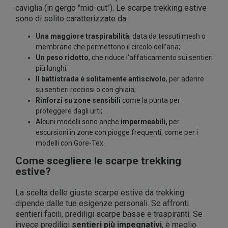
caviglia (in gergo "mid-cut"). Le scarpe trekking estive
sono di solito caratterizzate da:
Una maggiore traspirabilità
, data da tessuti mesh o
membrane che permettono il circolo dell'aria;
Un peso ridotto
, che riduce l'affaticamento sui sentieri
più lunghi;
Il battistrada è solitamente antiscivolo
, per aderire
su sentieri rocciosi o con ghiaia;
Rinforzi su zone sensibili
come la punta per
proteggere dagli urti;
Alcuni modelli sono anche
impermeabili,
per
escursioni in zone con piogge frequenti, come per i
modelli con Gore-Tex.
Come scegliere le scarpe trekking
estive?
La scelta delle giuste scarpe estive da trekking
dipende dalle tue esigenze personali. Se affronti
sentieri facili, prediligi scarpe basse e traspiranti. Se
invece prediligi
sentieri più impegnativi
, è meglio