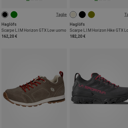
Taglie
Ta
Haglöfs
Haglöfs
Scarpe L.I.M Horizon GTX Low uomo
162,20 €
182,20 €