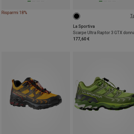
Risparmi 18%
Ta
37
41.5
La Sportiva
Scarpe Ultra Raptor 3 GTX donn
177,60 €