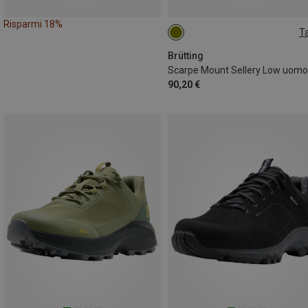
Risparmi 18%
Ta
41
45
Brütting
Scarpe Mount Sellery Low uomo
90,20 €