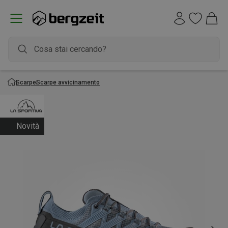
Scarpe
Scarpe avvicinamento
Novità