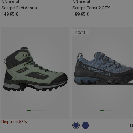
NNormal
NNormal
Scarpe Cadí donna
Scarpe Tomir 2 GTX
149,95 €
189,95 €
Novità
Risparmi 58%
Ta
38
38.5
39.5
40.5