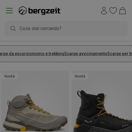
arpe da escursionismo e trekking
Scarpe avvicinamento
Scarpe per tr
Novità
Novità