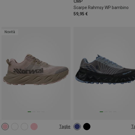
CMP
Scarpe Rahmsy WP bambino
59,95 €
Novità
Taglie
Ta