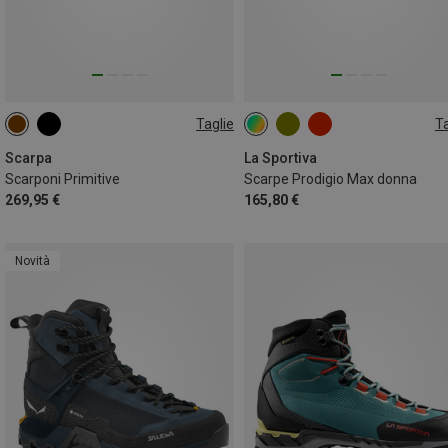
Taglie
Ta
39
42
Scarpa
La Sportiva
Scarponi Primitive
Scarpe Prodigio Max donna
269,95 €
165,80 €
Novità