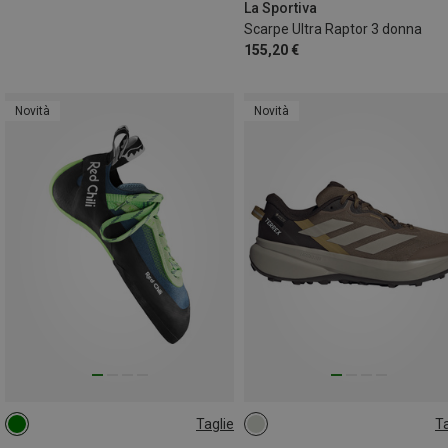
41
La Sportiva
Scarpe Ultra Raptor 3 donna
155,20 €
Novità
Novità
Taglie
Ta