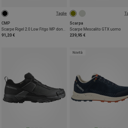
Taglie
Ta
36
37
39
40
43
44
CMP
Scarpa
Scarpe Rigel 2.0 Low Fitgo WP donna
Scarpe Mescalito GTX uomo
91,20 €
239,95 €
Novità