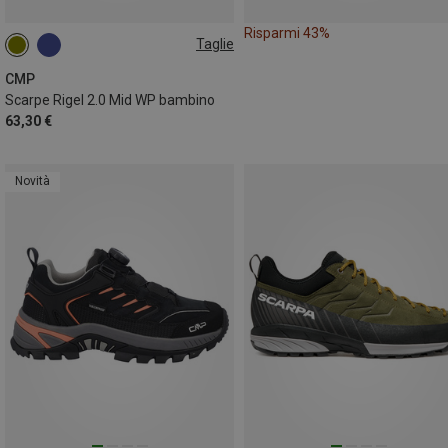
Risparmi 43%
Taglie
31
33
34
35
CMP
Scarpe Rigel 2.0 Mid WP bambino
63,30 €
Novità