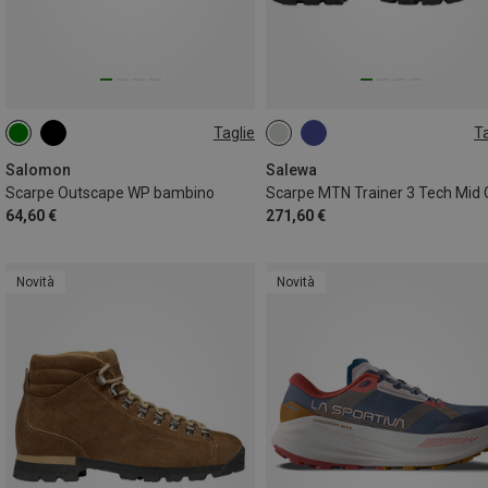
Taglie
Ta
32
38
39
Salomon
Salewa
Scarpe Outscape WP bambino
64,60 €
271,60 €
Novità
Novità