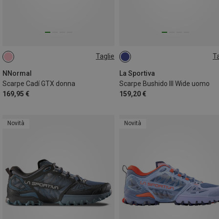
Taglie
Ta
41
41.5
42
42.5
4
44
NNormal
La Sportiva
Scarpe Cadí GTX donna
Scarpe Bushido III Wide uomo
169,95 €
159,20 €
Novità
Novità