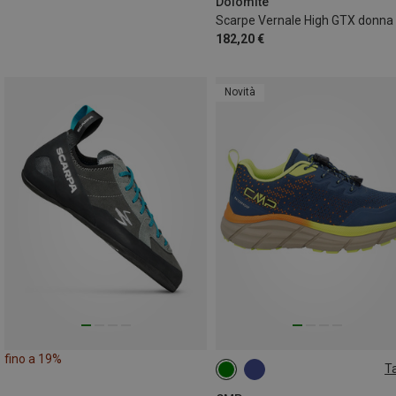
Dolomite
Scarpe Vernale High GTX donna
182,20 €
Novità
fino a 19%
Ta