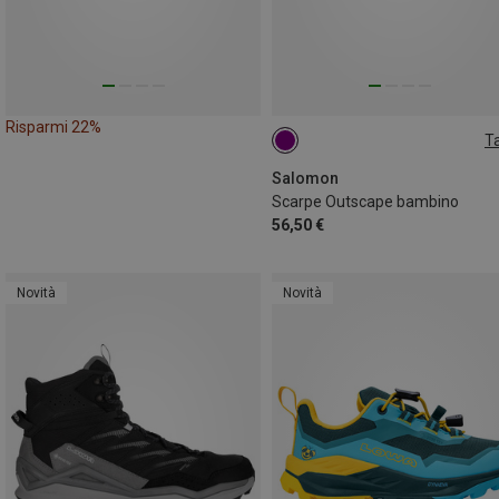
Risparmi 22%
Ta
31
32
Salomon
Scarpe Outscape bambino
56,50 €
Novità
Novità