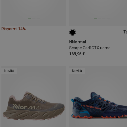
Risparmi 14%
Ta
NNormal
Scarpe Cadí GTX uomo
169,95 €
Novità
Novità