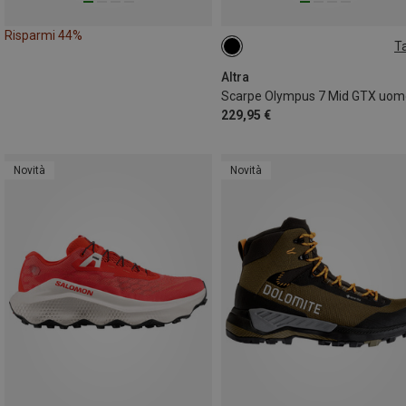
Risparmi 44%
Ta
43
Altra
Scarpe Olympus 7 Mid GTX uom
229,95 €
Novità
Novità