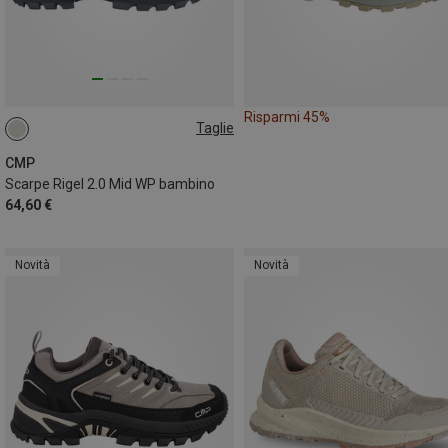
Risparmi 45%
Taglie
38
39
40
41
CMP
Scarpe Rigel 2.0 Mid WP bambino
64,60 €
Novità
Novità