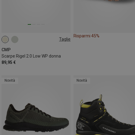
Risparmi 45%
Taglie
39
40
41
42
43
44
CMP
Scarpe Rigel 2.0 Low WP donna
89,95 €
Novità
Novità