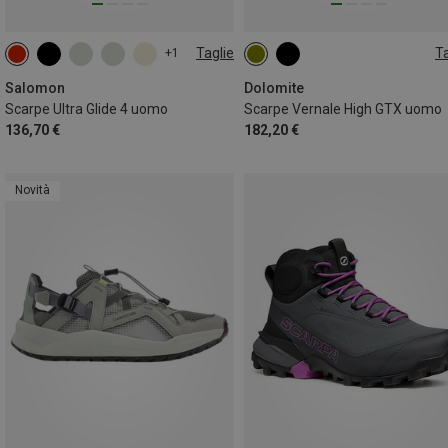
Taglie
Ta
+1
Salomon
Dolomite
Scarpe Ultra Glide 4 uomo
Scarpe Vernale High GTX uomo
136,70 €
182,20 €
Novità