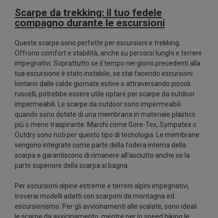
Scarpe da trekking: il tuo fedele
compagno durante le escursioni
Queste scarpe sono perfette per escursioni e trekking.
Offrono comfort e stabilità, anche su percorsi lunghi e terreni
impegnativi. Soprattutto se il tempo nei giorni precedenti alla
tua escursione è stato instabile, se stai facendo escursioni
lontano dalle calde giornate estive o attraversando piccoli
ruscelli, potrebbe essere utile optare per scarpe da outdoor
impermeabili. Le scarpe da outdoor sono impermeabili
quando sono dotate di una membrana in materiale plastico
più o meno traspirante. Marchi come Gore-Tex, Sympatex o
Outdry sono noti per questo tipo di tecnologia. Le membrane
vengono integrate come parte della fodera interna della
scarpa e garantiscono di rimanere all'asciutto anche se la
parte superiore della scarpa si bagna.
Per escursioni alpine estreme e terreni alpini impegnativi,
troverai modelli adatti con scarponi da montagna ed
escursionismo. Per gli avvicinamenti alle scalate, sono ideali
le scarpe da avvicinamento, mentre per lo speed hiking le