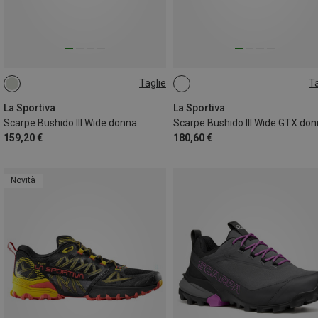
Taglie
Ta
La Sportiva
La Sportiva
Scarpe Bushido III Wide donna
Scarpe Bushido III Wide GTX do
159,20 €
180,60 €
Novità