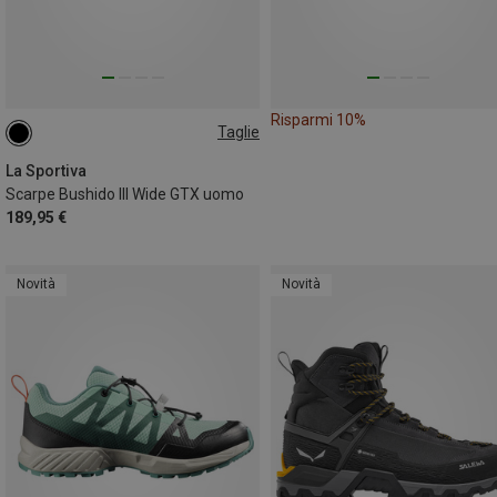
Risparmi 10%
Taglie
42
42.5
43
44
45
La Sportiva
Scarpe Bushido III Wide GTX uomo
189,95 €
Novità
Novità