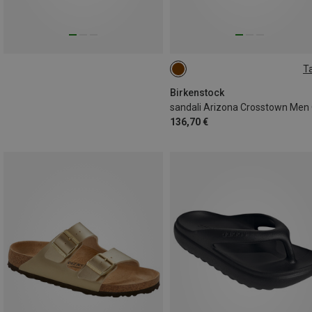
Ta
36
37
38
40
Birkenstock
136,70 €