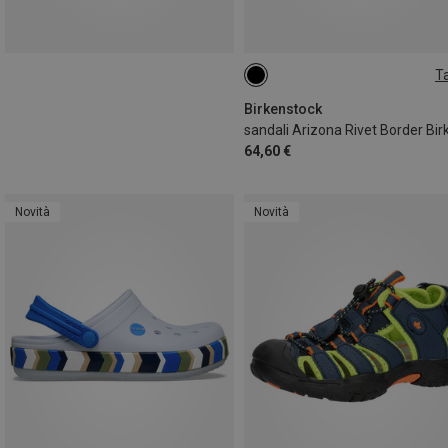
Ta
31
32
33
34
35
Birkenstock
64,60 €
Novità
Novità