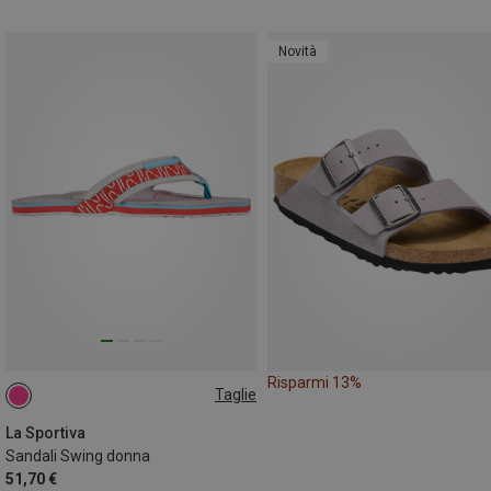
Novità
Risparmi 13%
Taglie
37
39
40
43
La Sportiva
Sandali Swing donna
51,70 €