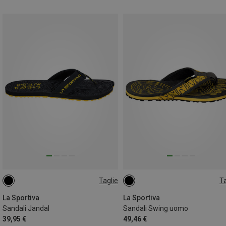
Taglie
Ta
42
43
41
47
La Sportiva
La Sportiva
Sandali Jandal
Sandali Swing uomo
39,95 €
49,46 €