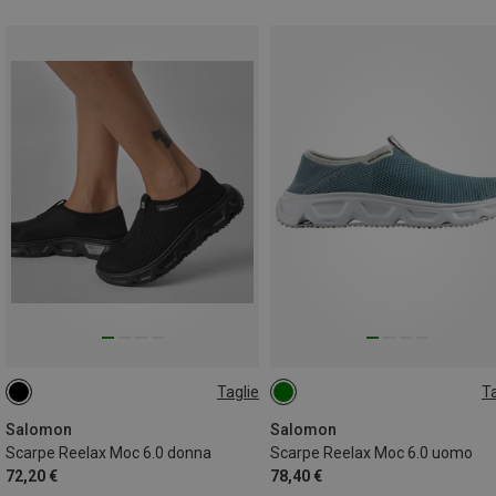
Taglie
Ta
36.5|37
38.5|39
40
41|41.5
42
46.5|47
40.5|41
41|41.5
42
Salomon
Salomon
Scarpe Reelax Moc 6.0 donna
Scarpe Reelax Moc 6.0 uomo
72,20 €
78,40 €