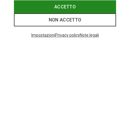
ACCETTO
NON ACCETTO
Categorie speciali
Impostazioni
Privacy policy
Note legali
SCARPA MOJITO