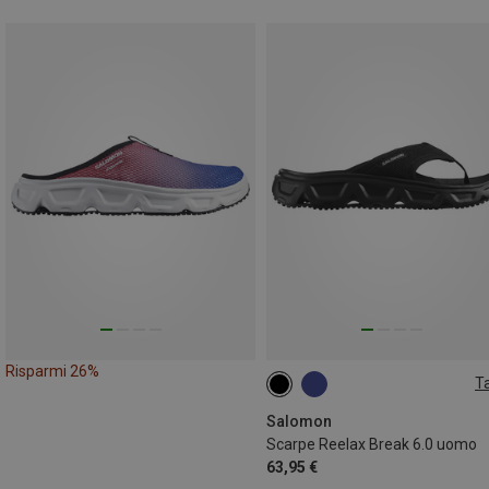
Risparmi 26%
Ta
Salomon
Scarpe Reelax Break 6.0 uomo
63,95 €