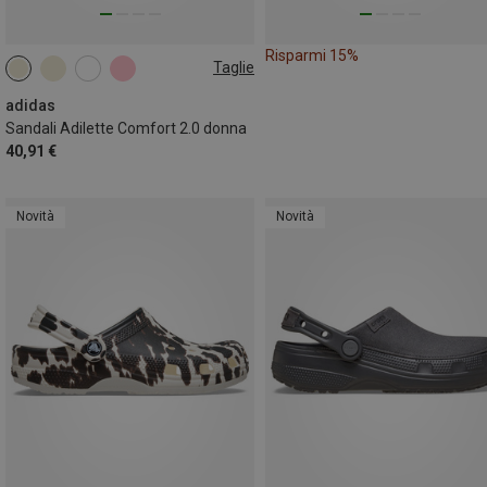
Risparmi 15%
Taglie
36.5|37
38
39|39.5
40.5|41
42
adidas
Sandali Adilette Comfort 2.0 donna
40,91 €
Novità
Novità