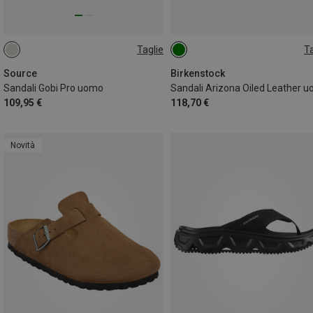
Taglie
Ta
41
42
43
44
46
42
Source
Birkenstock
Sandali Gobi Pro uomo
Sandali Arizona Oiled Leather 
109,95 €
118,70 €
Novità