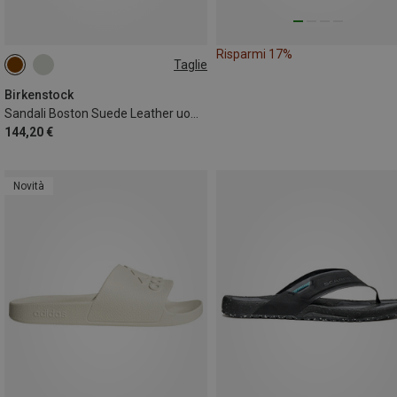
Risparmi 17%
Taglie
41
42
43
44
45
46
Birkenstock
Sandali Boston Suede Leather uomo
144,20 €
Novità