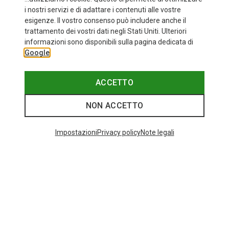
i nostri servizi e di adattare i contenuti alle vostre
esigenze. Il vostro consenso può includere anche il
trattamento dei vostri dati negli Stati Uniti. Ulteriori
fino a 34%
+10
informazioni sono disponibili sulla pagina dedicata di
Google
Bliz
Occhiali sportivi Matrix Small
89,95 €
ACCETTO
NON ACCETTO
I più cercati
Impostazioni
Privacy policy
Note legali
ZAINI