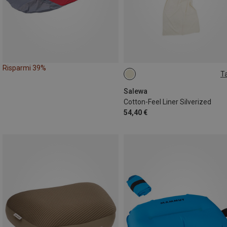
Risparmi 39%
Ta
MAX. 185CM
Salewa
Cotton-Feel Liner Silverized
54,40 €