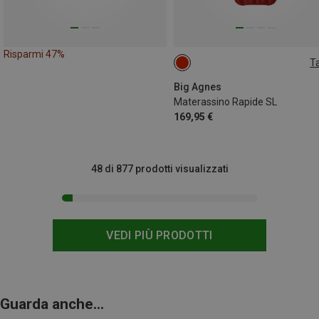
Risparmi 47%
Ta
183X51CM
198X51CM
Big Agnes
Materassino Rapide SL
169,95 €
48 di 877 prodotti visualizzati
VEDI PIÙ PRODOTTI
Guarda anche...