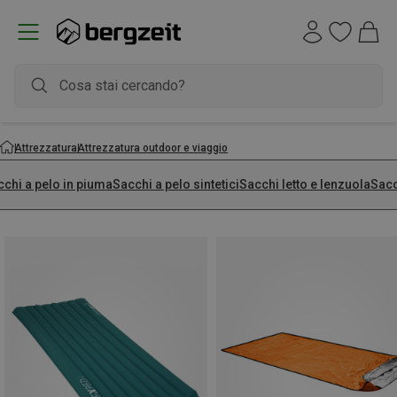
Attrezzatura
Attrezzatura outdoor e viaggio
cchi a pelo in piuma
Sacchi a pelo sintetici
Sacchi letto e lenzuola
Sacc