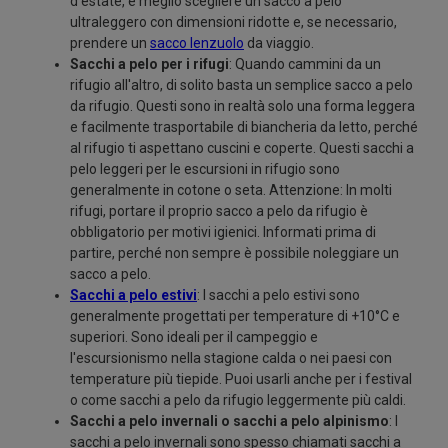
d'estate, è meglio scegliere un sacco a pelo
ultraleggero con dimensioni ridotte e, se necessario,
prendere un
sacco lenzuolo
da viaggio.
Sacchi a pelo per i rifugi
: Quando cammini da un
rifugio all'altro, di solito basta un semplice sacco a pelo
da rifugio. Questi sono in realtà solo una forma leggera
e facilmente trasportabile di biancheria da letto, perché
al rifugio ti aspettano cuscini e coperte. Questi sacchi a
pelo leggeri per le escursioni in rifugio sono
generalmente in cotone o seta. Attenzione: In molti
rifugi, portare il proprio sacco a pelo da rifugio è
obbligatorio per motivi igienici. Informati prima di
partire, perché non sempre è possibile noleggiare un
sacco a pelo.
Sacchi a pelo estivi
: I sacchi a pelo estivi sono
generalmente progettati per temperature di +10°C e
superiori. Sono ideali per il campeggio e
l'escursionismo nella stagione calda o nei paesi con
temperature più tiepide. Puoi usarli anche per i festival
o come sacchi a pelo da rifugio leggermente più caldi.
Sacchi a pelo invernali o sacchi a pelo alpinismo
: I
sacchi a pelo invernali sono spesso chiamati sacchi a