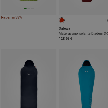
Risparmi 38%
Ta
183X51CM
Salewa
128,95 €