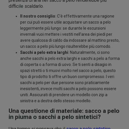
presenza di aria nel sacco a pelo renderebbe più
difficile scaldarlo.
Il nostro consiglio
: C'è effettivamente una ragione
per cui può essere utile acquistare un sacco a pelo
leggermente più lungo: se durante le escursioni
invernali vuoi mettere i vestiti nell'area dei piedi per
avere qualcosa di caldo da indossare al mattino presto,
un sacco a pelo più lungo risulterebbe più comodo.
Sacchi a pelo extra larghi
: Naturalmente, ci sono
anche sacchi a pelo extra larghi e sacchi a pelo a forma
di coperta o a forma di uovo. Se ti senti a disagio in
spazi stretti o ti muovi molto nel sacco a pelo, questo
tipo di prodotto ti offre un buon compromesso. I veri
sacchi a pelo per due persone sono praticamente
inesistenti, invece molti sacchi a pelo possono essere
uniti. Assicurati di prendere un modello con zip a
sinistra e a destra dello stesso modello.
Una questione di materiale: sacco a pelo
in piuma o sacchi a pelo sintetici?
Una tempo si pensava che il
sacco a pelo sintetico