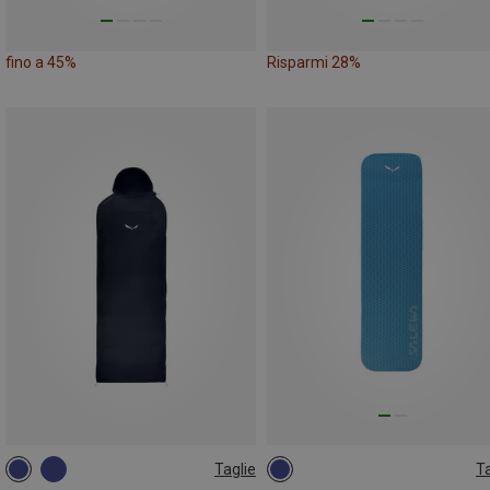
fino a 45%
Risparmi 28%
Taglie
Ta
MAX. 185CM | LEFT
183X51CM