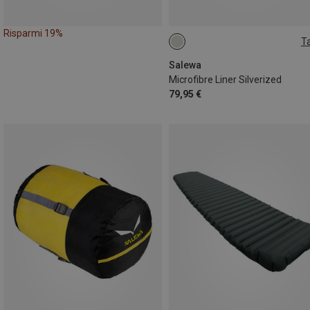
Risparmi 19%
Ta
MAX. 185CM
Salewa
Microfibre Liner Silverized
79,95 €