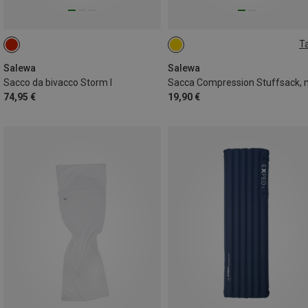
Ta
ONE SIZE
Salewa
Salewa
Sacco da bivacco Storm I
74,95 €
19,90 €