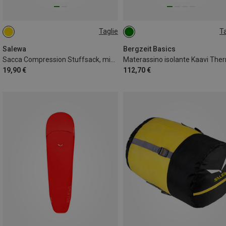
Taglie
Ta
ONE SIZE
183X50CM
Salewa
Bergzeit Basics
Sacca Compression Stuffsack, misura S
19,90 €
112,70 €