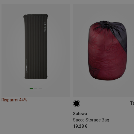
Risparmi 44%
Ta
ONE SIZE
Salewa
Sacco Storage Bag
19,28 €