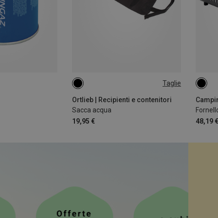
Taglie
2L
ONE 
Ortlieb | Recipienti e contenitori
Sacca acqua
Fornell
19,95 €
48,19 