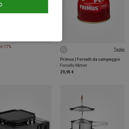
O
mi 11%
Taglie
ONE SIZE
Primus | Fornelli da campeggio
Fornello Mimer
29,95 €