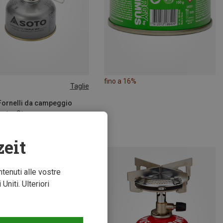
fino a 16%
Taglie
SIZE
 Fornelli da campeggio
ster Stove
€
zeit
ntenuti alle vostre
niti. Ulteriori