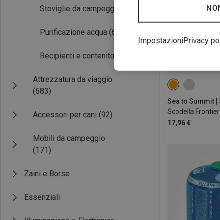
NO
Stoviglie da campeggio
(110)
Purificazione acqua
(64)
Impostazioni
Privacy po
Recipienti e contenitori
(43)
Attrezzatura da viaggio
M 0.68L
(683)
Scodella Frontier
Accessori per cani
(92)
17,96 €
Mobili da campeggio
(171)
Zaini e Borse
Essenziali