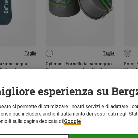
Taglie
Taglie
ONE SIZE
ONE 
icazione acqua
Optimus | Fornelli da campeggio
Soto |
a Befree Ac
Sistema da cucina Crux Lite Solo
WindMa
74,95 €
84,95 
igliore esperienza su Berg
Questo ci permette di ottimizzare i nostri servizi e di adattare i co
nso può includere anche il trattamento dei vostri dati negli Stati U
ibili sulla pagina dedicata di
Google