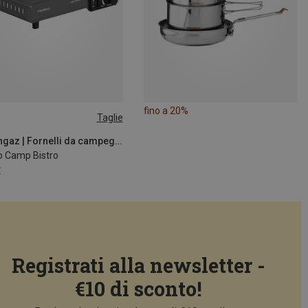
fino a 20%
Taglie
SIZE
Campingaz | Fornelli da campeggio
o Camp Bistro
€
Registrati alla newsletter -
€10 di sconto!