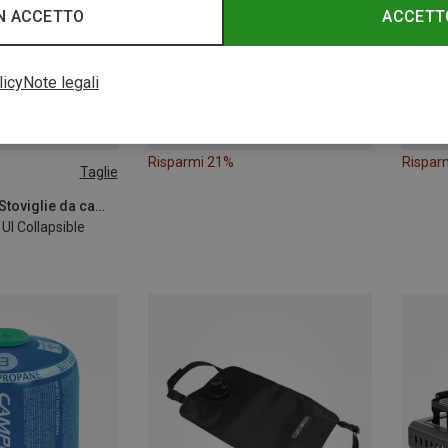
N ACCETTO
ACCETT
licy
Note legali
Risparmi 21%
Rispar
Taglie
Sea to Summit | Stoviglie da campeggio
 Ul Collapsible