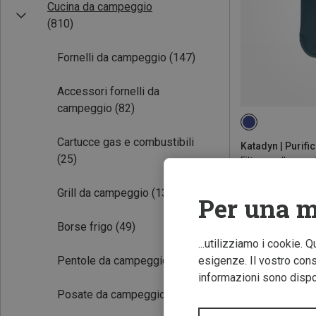
Cucina da campeggio
(810)
Fornelli da campeggio
(147)
Accessori fornelli da
campeggio
(82)
1L
Cartucce gas e combustibili
Katadyn | Purif
(25)
Filtro per l'acqu
59,95 €
Grill da campeggio
(13)
Per una m
Borse frigo
(49)
...utilizziamo i cookie. 
Pentole da campeggio
(207)
esigenze. Il vostro conse
informazioni sono dispon
Posate da campeggio
(70)