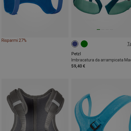
Risparmi 27%
Ta
54-65CM
Petzl
59,40 €