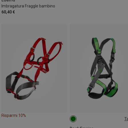
Imbragatura Fraggle bambino
60,40 €
Risparmi 10%
Ta
ONE SIZE