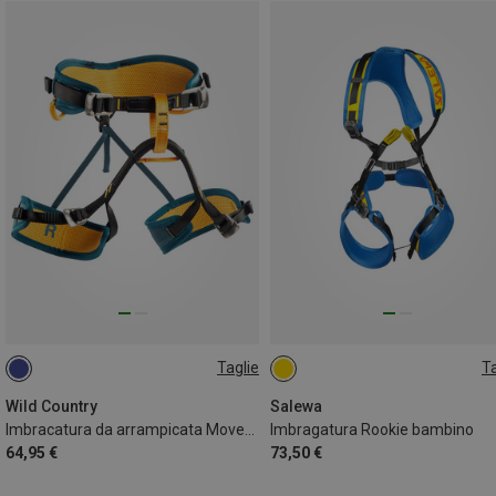
Taglie
Ta
51-64CM
ONE SIZE
Wild Country
Salewa
Imbracatura da arrampicata Movement Junior bambino
Imbragatura Rookie bambino
64,95 €
73,50 €