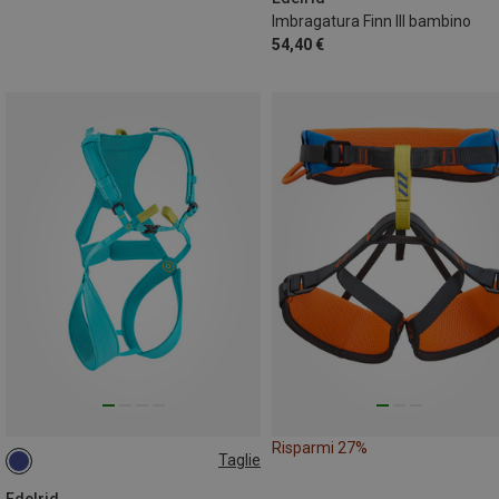
Imbragatura Finn III bambino
54,40 €
Risparmi 27%
Taglie
XS | 50-60CM
XXS | 45-55CM
Edelrid