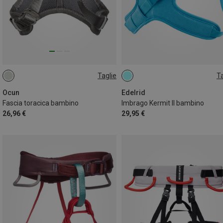
Taglie
Ta
ONE SIZE
50-65CM
Ocun
Edelrid
Fascia toracica bambino
Imbrago Kermit II bambino
26,96 €
29,95 €