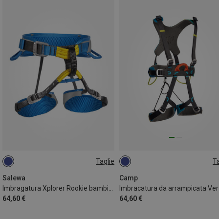
Taglie
Ta
XXS | 54-75CM
ONE SIZE
Salewa
Camp
Imbragatura Xplorer Rookie bambino
64,60 €
64,60 €