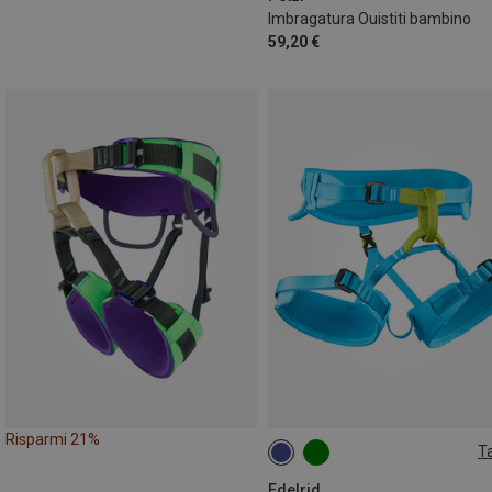
Imbragatura Ouistiti bambino
59,20 €
Risparmi 21%
Ta
XS | 50-70CM
XXS | 40-60CM
Edelrid