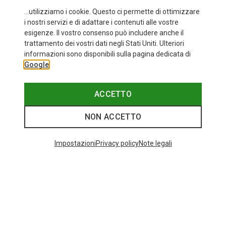
...utilizziamo i cookie. Questo ci permette di ottimizzare
i nostri servizi e di adattare i contenuti alle vostre
esigenze. Il vostro consenso può includere anche il
trattamento dei vostri dati negli Stati Uniti. Ulteriori
Risparmi 28%
fino a 34%
informazioni sono disponibili sulla pagina dedicata di
Google
ACCETTO
NON ACCETTO
I più cercati
Impostazioni
Privacy policy
Note legali
ZAINI