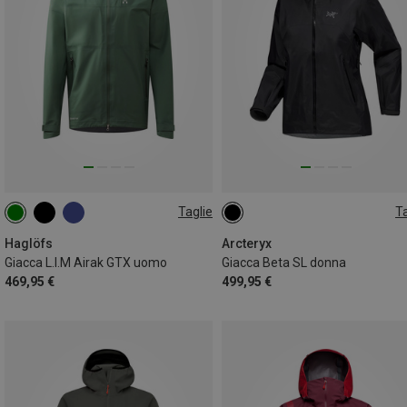
Taglie
Ta
S
M
L
XL
XXL
M
Haglöfs
Arcteryx
Giacca L.I.M Airak GTX uomo
Giacca Beta SL donna
469,95 €
499,95 €