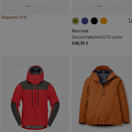
Risparmi 41%
Ta
S
M
L
XL
Norrona
Giacca Falketind GTX uomo
548,95 €