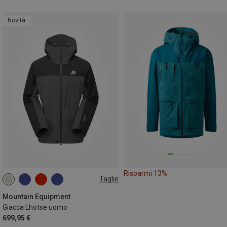
Novità
Risparmi 13%
Taglie
S
M
L
XL
XXL
Mountain Equipment
Giacca Lhotse uomo
699,95 €