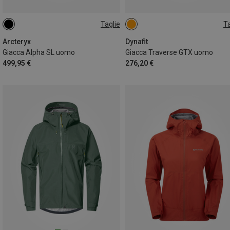
Taglie
Ta
S
L
XL
S
L
Arcteryx
Dynafit
Giacca Alpha SL uomo
Giacca Traverse GTX uomo
499,95 €
276,20 €