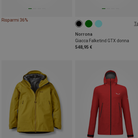
Risparmi 36%
Ta
XS
S
M
L
Norrona
Giacca Falketind GTX donna
548,95 €