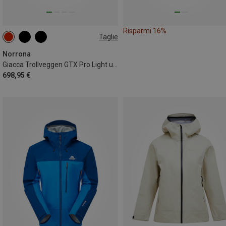
Risparmi 16%
Taglie
S
M
XL
Norrona
Giacca Trollveggen GTX Pro Light uomo
698,95 €