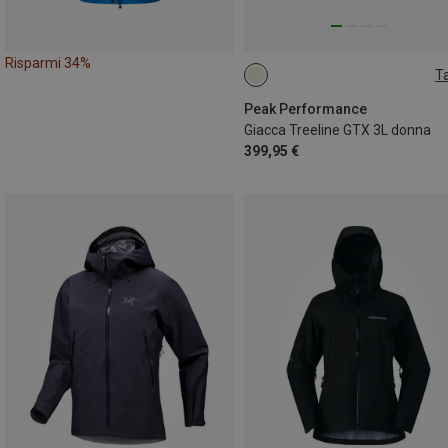
Risparmi 34%
Ta
S
M
L
XL
Peak Performance
Giacca Treeline GTX 3L donna
399,95 €