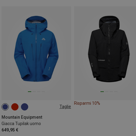
Risparmi 10%
Taglie
S
M
L
XL
XXL
Mountain Equipment
Giacca Tupilak uomo
649,95 €