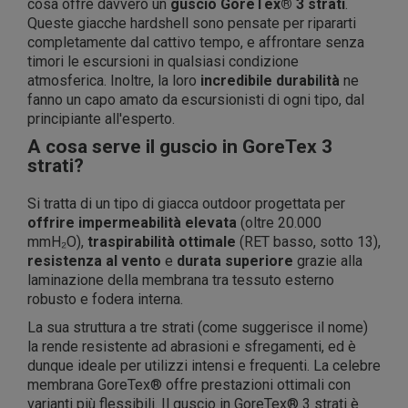
cosa offre davvero un
guscio GoreTex® 3 strati
.
Queste giacche hardshell sono pensate per ripararti
completamente dal cattivo tempo, e affrontare senza
timori le escursioni in qualsiasi condizione
atmosferica. Inoltre, la loro
incredibile durabilità
ne
fanno un capo amato da escursionisti di ogni tipo, dal
principiante all'esperto.
A cosa serve il guscio in GoreTex 3
strati?
Si tratta di un tipo di giacca outdoor progettata per
offrire impermeabilità elevata
(oltre 20.000
mmH₂O),
traspirabilità ottimale
(RET basso, sotto 13),
resistenza al vento
e
durata superiore
grazie alla
laminazione della membrana tra tessuto esterno
robusto e fodera interna.
La sua struttura a tre strati (come suggerisce il nome)
la rende resistente ad abrasioni e sfregamenti, ed è
dunque ideale per utilizzi intensi e frequenti. La celebre
membrana GoreTex® offre prestazioni ottimali con
varianti più flessibili. Il guscio in GoreTex® 3 strati è