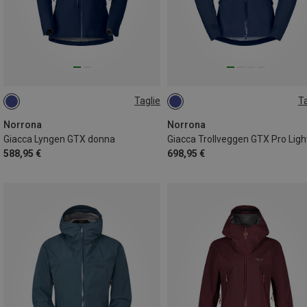
Taglie
Ta
XS
L
S
M
Norrona
Norrona
Giacca Lyngen GTX donna
588,95 €
698,95 €