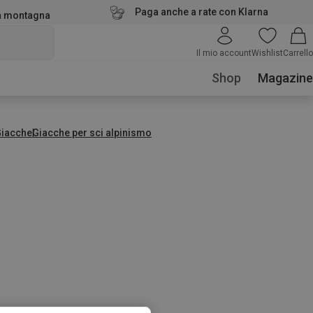
Paga anche a rate con Klarna
la montagna
Il mio account
Wishlist
Carrello
Shop
Magazine
Giacche
Giacche per sci alpinismo