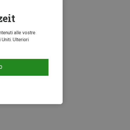
zeit
ntenuti alle vostre
niti. Ulteriori
O