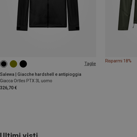
Risparmi 18%
Taglie
S
M
L
XL
XXL
Salewa | Giacche hardshell e antipioggia
Giacca Ortles PTX 3L uomo
326,70 €
Ultimi visti