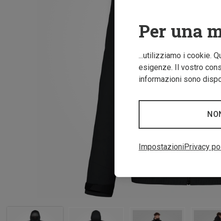
Per una m
...utilizziamo i cookie. 
esigenze. Il vostro conse
informazioni sono dispon
NO
Impostazioni
Privacy po