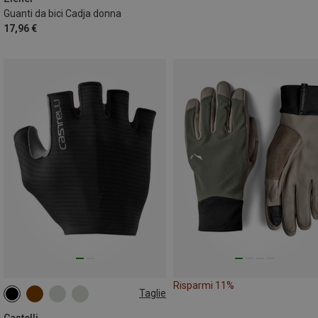
Guanti da bici Cadja donna
17,96 €
Risparmi 11%
Taglie
S
M
L
XL
XXL
Castelli