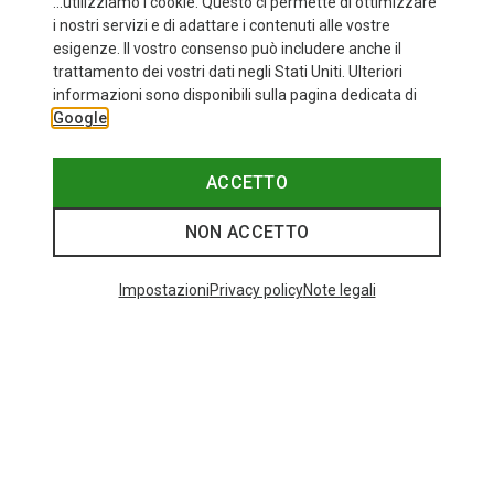
...utilizziamo i cookie. Questo ci permette di ottimizzare
i nostri servizi e di adattare i contenuti alle vostre
esigenze. Il vostro consenso può includere anche il
trattamento dei vostri dati negli Stati Uniti. Ulteriori
fino a 35%
+10
informazioni sono disponibili sulla pagina dedicata di
Google
Bliz
Occhiali sportivi Matrix Small
89,95 €
ACCETTO
NON ACCETTO
Categories speciali
Impostazioni
Privacy policy
Note legali
BASTONCINI DA TREKKING IN CARBONIO