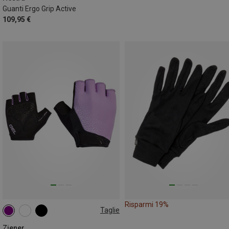
Guanti Ergo Grip Active
109,95 €
Risparmi 19%
Taglie
6
7
8.5
Ziener