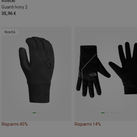
11
Roeckl
Guanti Ivory 2
35,96 €
Novità
Risparmi 45%
Risparmi 14%