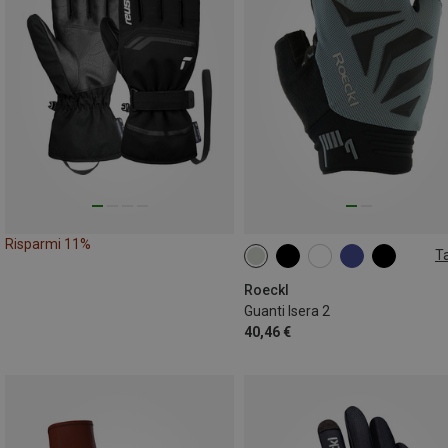
Risparmi 11%
Ta
Roeckl
Guanti Isera 2
40,46 €