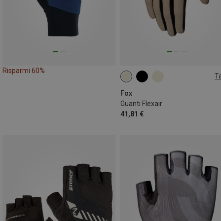
Risparmi 60%
Ta
S
M
L
XL
Fox
Guanti Flexair
41,81 €