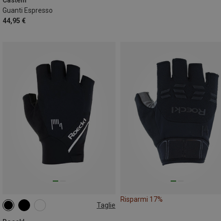
Guanti Espresso
44,95 €
Risparmi 17%
Taglie
7
7.5
9
10
10.5