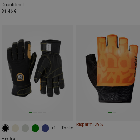
Guanti Imst
31,46 €
Risparmi 29%
Taglie
+1
6
7
8
9
10
11
Hestra