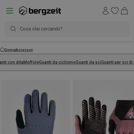
Donna
Accessori
nti con dita
Moffole
Guanti da ciclismo
Guanti da sci
Guanti per sci d