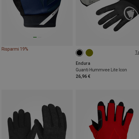
Risparmi 19%
Ta
S
M
Endura
Guanti Hummvee Lite Icon
26,96 €