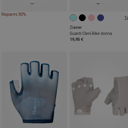
Risparmi 30%
Ta
7
7.5
8.5
Ziener
Guanti Cleni Bike donna
19,95 €