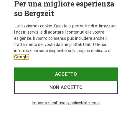
Per una migliore esperienza
su Bergzeit
...utilizziamo i cookie. Questo ci permette di ottimizzare
i nostri servizi e di adattare i contenuti alle vostre
esigenze. Il vostro consenso può includere anche il
trattamento dei vostri dati negli Stati Uniti. Ulteriori
fino a 35%
+10
informazioni sono disponibili sulla pagina dedicata di
Google
Bliz
Occhiali sportivi Matrix Small
89,95 €
ACCETTO
NON ACCETTO
Categories speciali
Impostazioni
Privacy policy
Note legali
BASTONCINI DA TREKKING IN CARBONIO