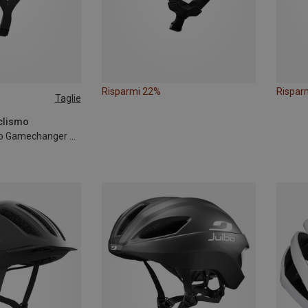
Risparmi 22%
Rispar
Taglie
-61CM
iclismo
Casco da ciclismo Gamechanger 2.0