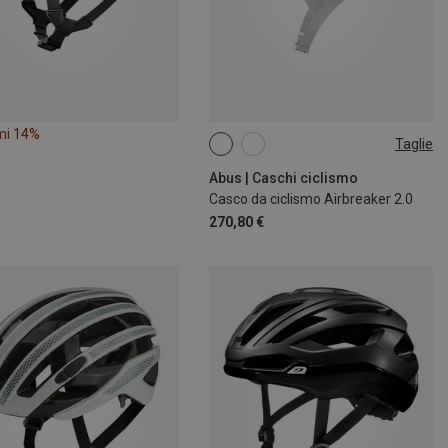
mi 14%
Taglie
51-55CM
54-58CM
57-61CM
Abus | Caschi ciclismo
Casco da ciclismo Airbreaker 2.0
270,80 €