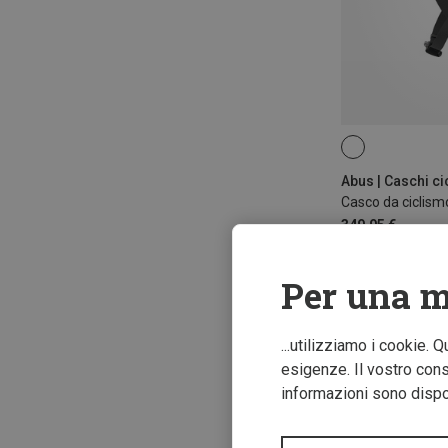
51-55CM
54
57-61CM
Abus | Caschi c
349,95 €
Per una m
...utilizziamo i cookie. 
esigenze. Il vostro conse
informazioni sono dispon