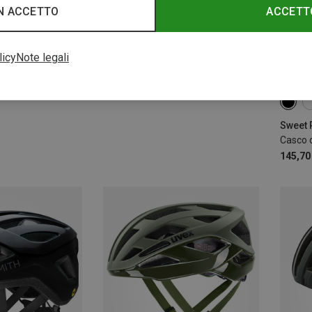
N ACCETTO
ACCETT
licy
Note legali
Risparmi 27%
52-5
58-6
Casco d
145,70