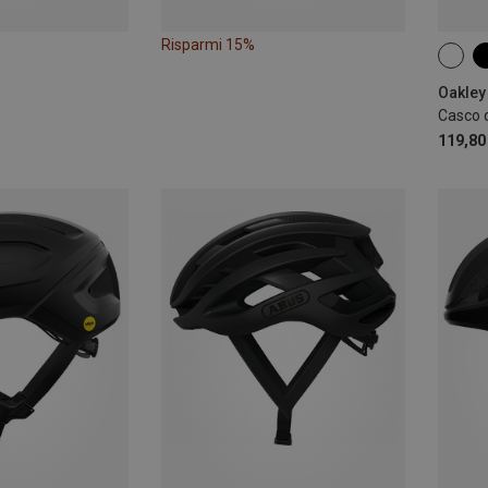
Risparmi 15%
51-5
59-6
Oakley
Casco 
119,80