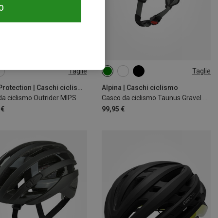
O
Taglie
Taglie
4CM
54-57CM
52-56CM
59-62CM
1CM
Sweet Protection | Caschi ciclismo
Alpina | Caschi ciclismo
a ciclismo Outrider MIPS
Casco da ciclismo Taunus Gravel Mips
 €
99,95 €