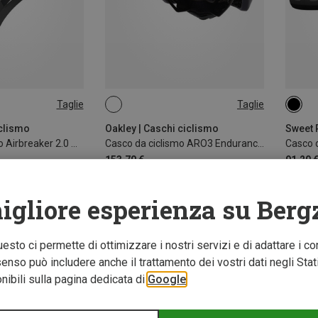
Taglie
Taglie
-58CM
L | 58-61CM
48-5
iclismo
Oakley | Caschi ciclismo
Casco da ciclismo Airbreaker 2.0 MIPS
Casco da ciclismo ARO3 Endurance Ice EU
Casco 
153,70 €
91,20 
igliore esperienza su Berg
Questo ci permette di ottimizzare i nostri servizi e di adattare i co
nso può includere anche il trattamento dei vostri dati negli Stati U
ibili sulla pagina dedicata di
Google