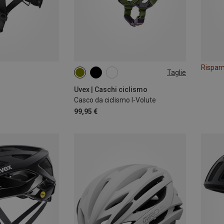
Rispar
Taglie
50-54CM
52-57CM
Uvex | Caschi ciclismo
Casco da ciclismo I-Volute
99,95 €