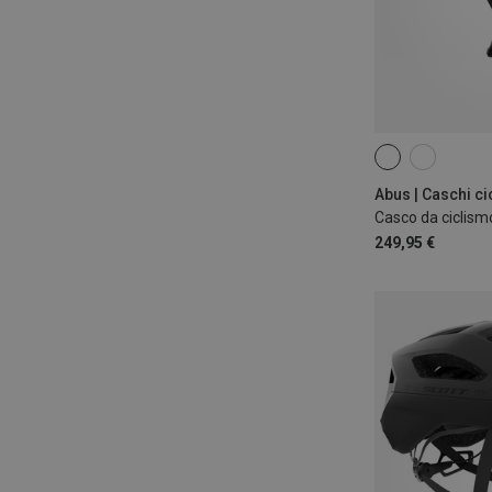
51-55CM
57
Abus | Caschi c
249,95 €