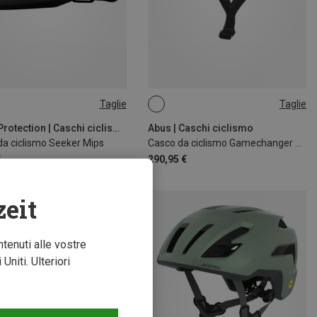
Taglie
Taglie
3CM
54-58CM
Sweet Protection | Caschi ciclismo
Abus | Caschi ciclismo
da ciclismo Seeker Mips
Casco da ciclismo Gamechanger 2.0 MIPS
€
290,95 €
zeit
ntenuti alle vostre
niti. Ulteriori