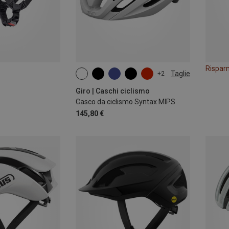
Rispar
Taglie
+2
51-55CM
55-59CM
59-63CM
Giro | Caschi ciclismo
Casco da ciclismo Syntax MIPS
145,80 €