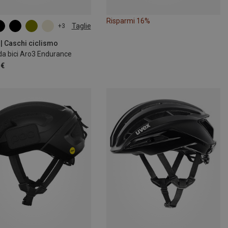
Risparmi 16%
Taglie
+3
5CM
55-59CM
1CM
 | Caschi ciclismo
da bici Aro3 Endurance
 €