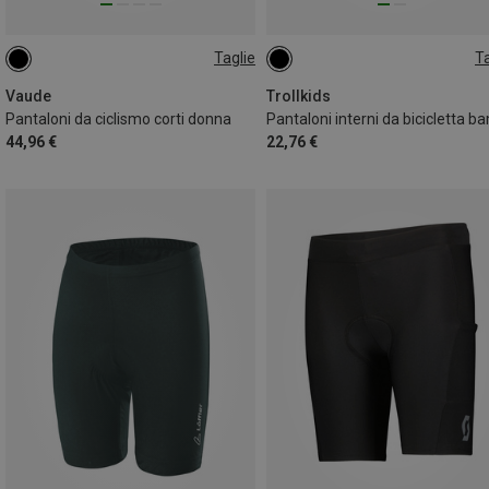
Taglie
Ta
176
Vaude
Trollkids
Pantaloni da ciclismo corti donna
44,96 €
22,76 €