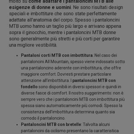
molto su
come adattare i pantaloncini MTB alle
esigenze di donne e uomini
. Ne sono risultati design
speciali e imbottiture che sono state perfettamente
adattate all'anatomia del corpo. Spesso i pantaloncini
MTB uomo hanno un taglio più largo e arrivano appena
sopra il ginocchio, mentre i pantaloncini MTB donne
sono generalmente più stretti e più corti per garantire
una migliore vestibilità.
Pantaloni corti MTB con imbottitura
: Nel caso dei
pantaloncini All Mountain, spesso viene indossato sotto
una pantaloncino aderente con imbottitura, che offre
maggiore comfort. Dovresti prestare particolare
attenzione all'imbottitura. I
pantaloncini MTB con
fondello
sono disponibili in diversi spessori e quindi in
diverse fasce di comfort. Il nostro suggerimento: non è
sempre vero che i pantaloncini MTB con imbottitura più
spessa siano automaticamente più comodi. Spesso la
consistenza dell'imbottitura determina quanto sia
comodo il pantaloncino.
Pantaloncini MTB con bretelle
: Talvolta alcuni
pantaloncini da ciclismo presentano la caratteristica