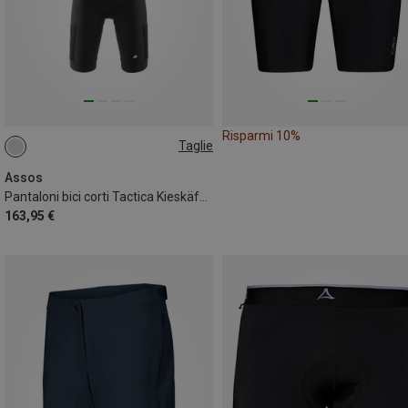
Risparmi 10%
Taglie
XS
S
M
L
XL
XXL
Assos
Pantaloni bici corti Tactica Kieskäfer Gravel donna
163,95 €