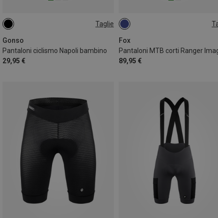
Taglie
Ta
116
128
152
164
XL
176
Gonso
Fox
Pantaloni ciclismo Napoli bambino
29,95 €
89,95 €