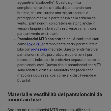
aggiuntiva "a salopette". Questo significa
semplicemente che si tratta di pantaloncini con
bretelle, che assicurano una migliore tenuta e
proteggono meglio la parte bassa della schiena dal
vento. I pantaloncini con bretelle esistono anche in
versioni lunghe e a loro volta in diverse varianti con
parti antivento e/o isolanti.
Pantaloncini MTB con protezioni
: Alcuni produttori
come
Fox
o
POC
offrono pantaloncini per mountain
bike con
protezioni
integrate. Questo rende l'uso dei
pantaloncini molto più pratico, e quindi non è più
necessario indossare le protezioni separatamente dai
pantaloncini corti. Questo tipo di pantaloncini per MTB
sono adatti ai ciclisti All Mountain che prediligono
maggiore sicurezza, così come ai ciclisti Freeride e
Downhill.
Materiali e vestibilità dei pantaloncini da
mountain bike
Spesso nei pantaloncini MTB vengono utilizzati