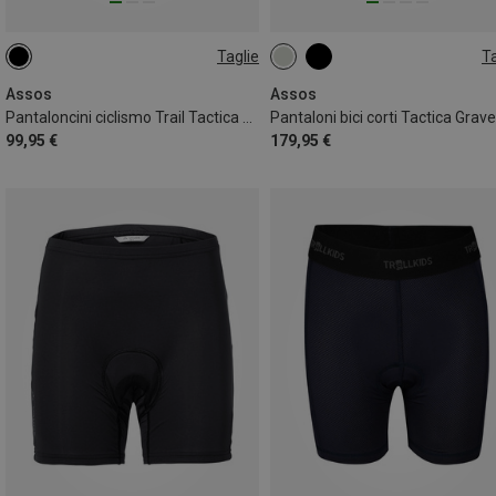
Taglie
Ta
S
S
Assos
Assos
Pantaloncini ciclismo Trail Tactica ST T3 uomo
99,95 €
179,95 €