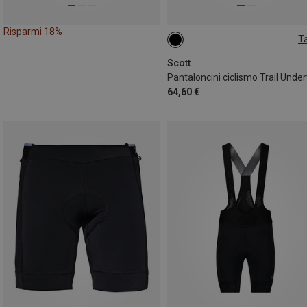
Risparmi 18%
Ta
XL
Scott
64,60 €