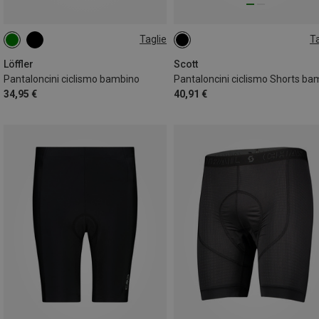
Taglie
Ta
128
140
164
164
Löffler
Scott
Pantaloncini ciclismo bambino
34,95 €
40,91 €