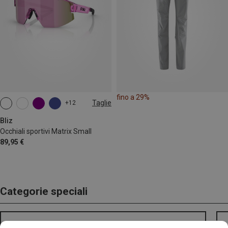
fino a 29%
Taglie
+12
ONE SIZE
Bliz
Occhiali sportivi Matrix Small
89,95 €
Categorie speciali
SCARPA MOJITO