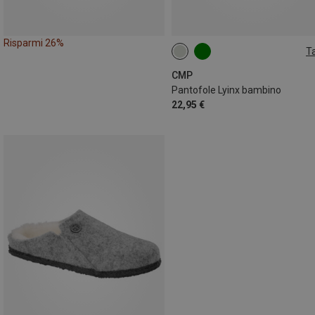
Risparmi 26%
Ta
30|31
32|33
34|35
CMP
Pantofole Lyinx bambino
22,95 €