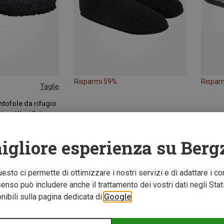
Risparmi 59%
Rispar
Taglie
ntofole da rifugio
dam Wool Felt
igliore esperienza su Berg
Questo ci permette di ottimizzare i nostri servizi e di adattare i co
nso può includere anche il trattamento dei vostri dati negli Stati U
ibili sulla pagina dedicata di
Google