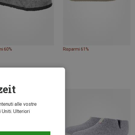
mi 60%
Risparmi 61%
zeit
ntenuti alle vostre
niti. Ulteriori