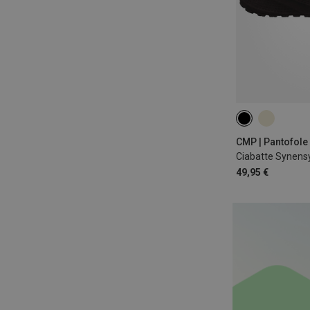
36
37
38
CMP | Pantofole 
Ciabatte Synens
49,95 €