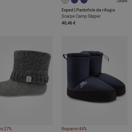
43|44|45
46|47
Exped | Pantofole da rifugio
Scarpe Camp Slipper
40,46 €
mi 27%
Risparmi 44%