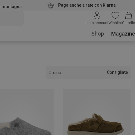
Paga anche a rate con Klarna
la montagna
Il mio account
Wishlist
Carrello
Shop
Magazine
Consigliato
Ordina