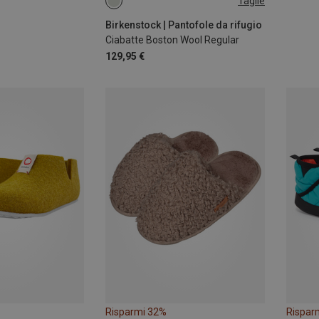
Taglie
44
45
46
Birkenstock | Pantofole da rifugio
Ciabatte Boston Wool Regular
129,95 €
Risparmi 32%
Rispar