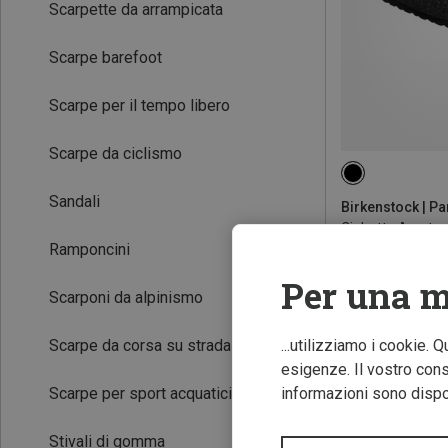
Scarpette da arrampicata
Scarpe barefoot
Scarpe per il tempo libero
Scarpe da ciclismo
Sandali
Birkenstock | Pa
Ciabatte Amster
Ramponcini
91,20 €
Per una m
Scarponi da alpinismo
Scarpe da corsa su strada
...utilizziamo i cookie. 
esigenze. Il vostro conse
Scarpe per sport acquatici
informazioni sono dispon
Stivali di gomma