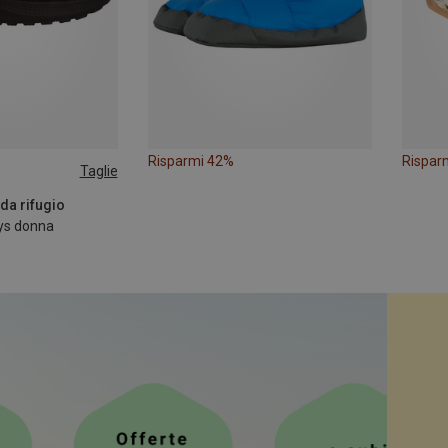
Risparmi 42%
Rispar
Taglie
39
40
da rifugio
ys donna