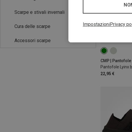
NO
Scarpe e stivali invernali
Impostazioni
Privacy po
Cura delle scarpe
Accessori scarpe
30|31
32|33
CMP | Pantofole 
Pantofole Lyinx
22,95 €