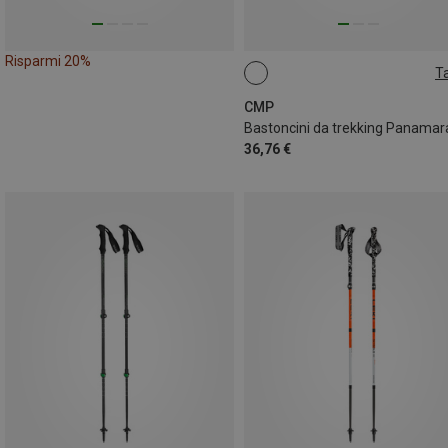
Risparmi 20%
Ta
ONE SIZE
CMP
Bastoncini da trekking Panamar
36,76 €