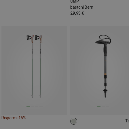
CMP
bastoni Bern
29,95 €
Risparmi 15%
Ta
66-90CM