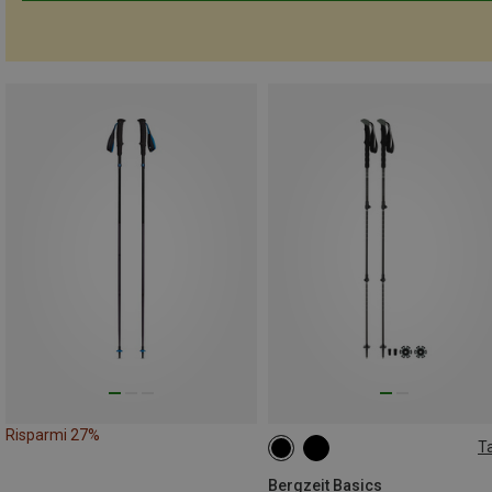
Risparmi 27%
Ta
105-135CM
Bergzeit Basics