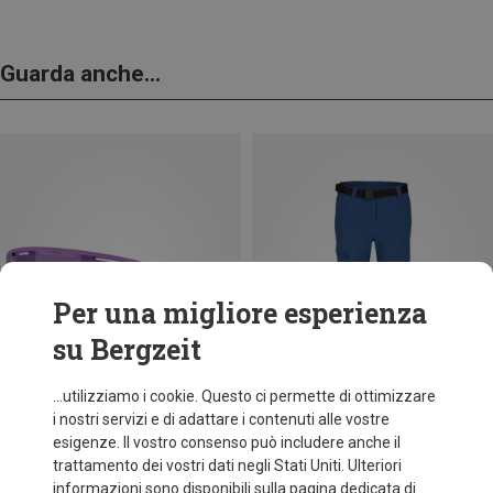
Guarda anche...
Per una migliore esperienza
su Bergzeit
...utilizziamo i cookie. Questo ci permette di ottimizzare
i nostri servizi e di adattare i contenuti alle vostre
esigenze. Il vostro consenso può includere anche il
trattamento dei vostri dati negli Stati Uniti. Ulteriori
fino a 34%
+11
informazioni sono disponibili sulla pagina dedicata di