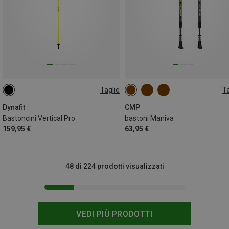
Taglie
Ta
120CM
110CM
135CM
ONE SIZE
125CM
Dynafit
CMP
Bastoncini Vertical Pro
bastoni Maniva
159,95 €
63,95 €
48 di 224 prodotti visualizzati
VEDI PIÙ PRODOTTI