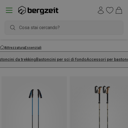
Attrezzatura
Essenziali
toncini da trekking
Bastoncini per sci di fondo
Accessori per bastonc