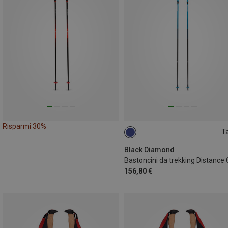
Risparmi 30%
Ta
120CM
Black Diamond
156,80 €