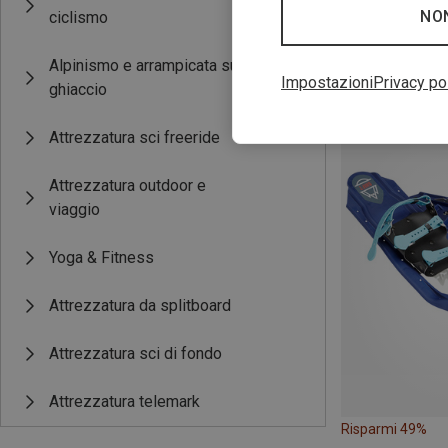
NO
ciclismo
Alpinismo e arrampicata su
Risparmi 19%
Impostazioni
Privacy po
ghiaccio
Attrezzatura sci freeride
Attrezzatura outdoor e
viaggio
Yoga & Fitness
Attrezzatura da splitboard
Attrezzatura sci di fondo
Attrezzatura telemark
Risparmi 49%