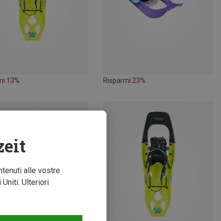
mi 13%
Risparmi 23%
zeit
ntenuti alle vostre
niti. Ulteriori