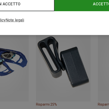
N ACCETTO
ACCETT
Risparmi 46%
Rispar
licy
Note legali
Risparmi 25%
Rispar