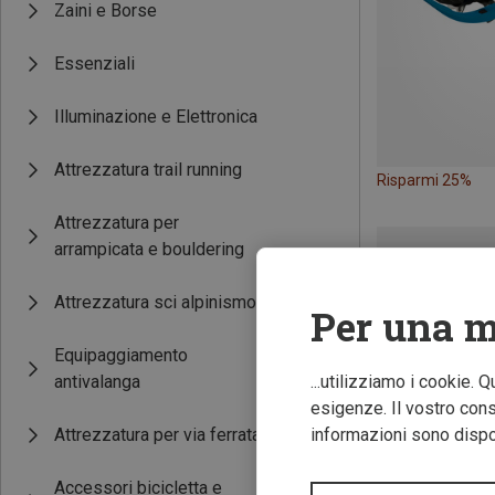
Zaini e Borse
Essenziali
Illuminazione e Elettronica
Attrezzatura trail running
Risparmi 25%
Attrezzatura per
arrampicata e bouldering
Attrezzatura sci alpinismo
Per una m
Equipaggiamento
antivalanga
...utilizziamo i cookie. 
esigenze. Il vostro conse
Attrezzatura per via ferrata
informazioni sono dispon
Accessori bicicletta e