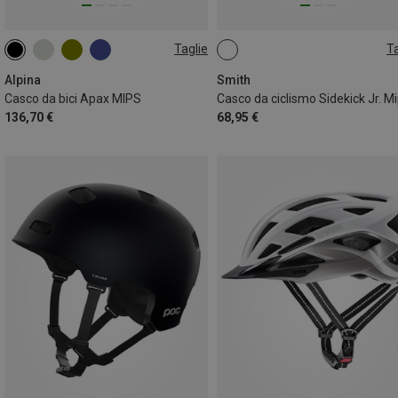
Taglie
Ta
57-62CM
52-57CM
48-52CM
51-55CM
Alpina
Smith
Casco da bici Apax MIPS
136,70 €
68,95 €