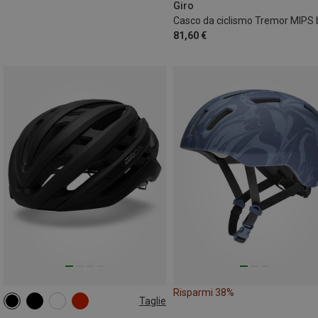
Giro
81,60 €
Risparmi 38%
Taglie
51-55CM
55-59CM