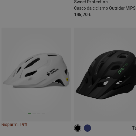
58-61CM
Sweet Protection
Casco da ciclismo Outrider MIPS
145,70 €
Risparmi 19%
Ta
47-54CM