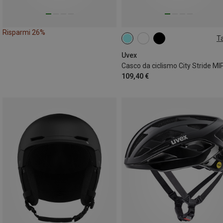
Risparmi 26%
Ta
53-56CM
56-59CM
Uvex
Casco da ciclismo City Stride MI
109,40 €