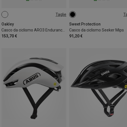
Taglie
Ta
L | 58-61CM
48-53CM
Oakley
Sweet Protection
Casco da ciclismo ARO3 Endurance Ice EU
Casco da ciclismo Seeker Mips
153,70 €
91,20 €