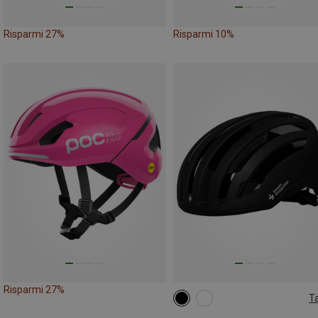
Risparmi 27%
Risparmi 10%
Risparmi 27%
Ta
52-54CM
54-57CM