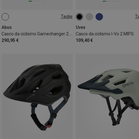
Taglie
Ta
54-58CM
56-60CM
60-64CM
Abus
Uvex
Casco da ciclismo Gamechanger 2.0 MIPS
Casco da ciclismo I-Vo 2 MIPS
290,95 €
109,40 €