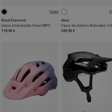
Taglie
Ta
53-59CM
58-63CM
51-55CM
54-58CM
57-61CM
Black Diamond
Abus
Casco arrampicata Vision MIPS
119,95 €
349,95 €