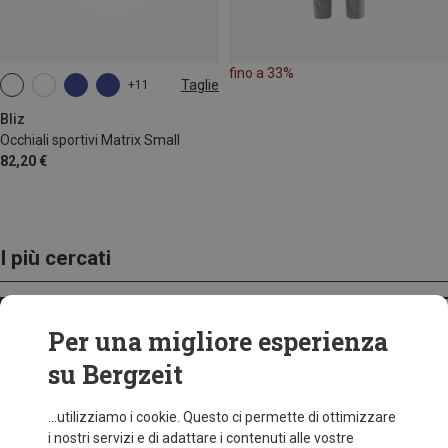
fino a 33%
Taglie
+11
ONE SIZE
Bliz
Occhiali sportivi Matrix Small
82,20 €
I più cercati
ZAINI
Per una migliore esperienza
su Bergzeit
...utilizziamo i cookie. Questo ci permette di ottimizzare
i nostri servizi e di adattare i contenuti alle vostre