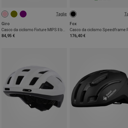
Taglie
Ta
50-57CM
51-55CM
Giro
Fox
Casco da ciclismo Fixture MIPS II bambino
84,95 €
176,40 €