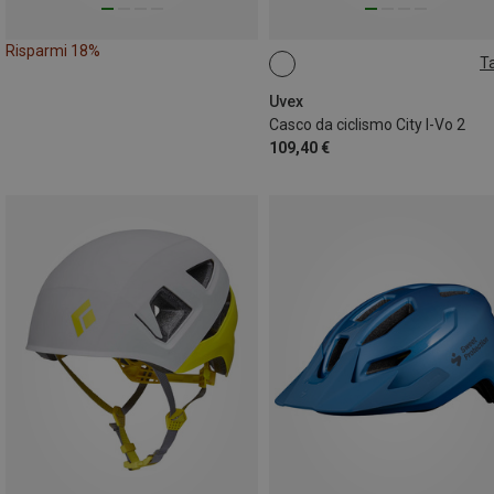
Risparmi 18%
Ta
56-60CM
Uvex
Casco da ciclismo City I-Vo 2
109,40 €