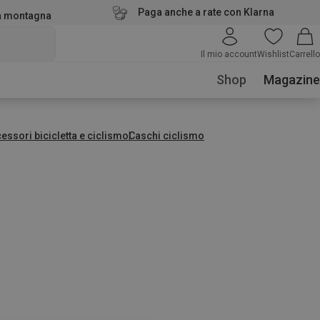
Paga anche a rate con Klarna
la montagna
Il mio account
Wishlist
Carrello
Shop
Magazine
essori bicicletta e ciclismo
Caschi ciclismo