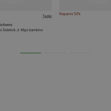
Risparmi 33%
Taglie
-55CM
ciclismo
o Sidekick Jr. Mips bambino