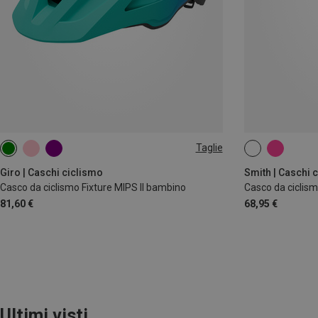
Taglie
50-57CM
48-52CM
51
Giro | Caschi ciclismo
Smith | Caschi 
Casco da ciclismo Fixture MIPS II bambino
Casco da ciclism
81,60 €
68,95 €
Ultimi visti