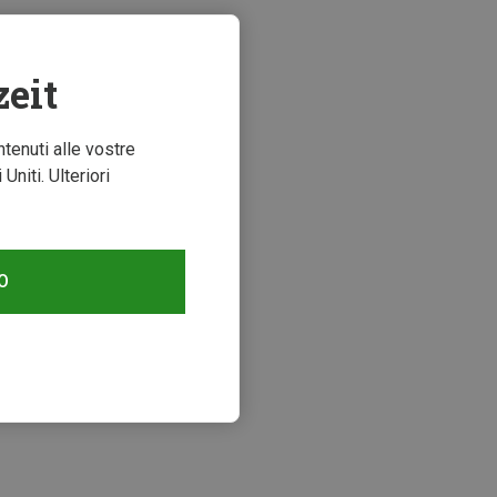
zeit
ntenuti alle vostre
niti. Ulteriori
O