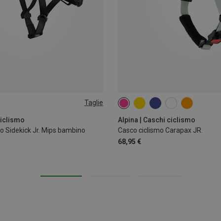
Taglie
-55CM
51-56CM
ciclismo
Alpina | Caschi ciclismo
o Sidekick Jr. Mips bambino
Casco ciclismo Carapax JR.
68,95 €