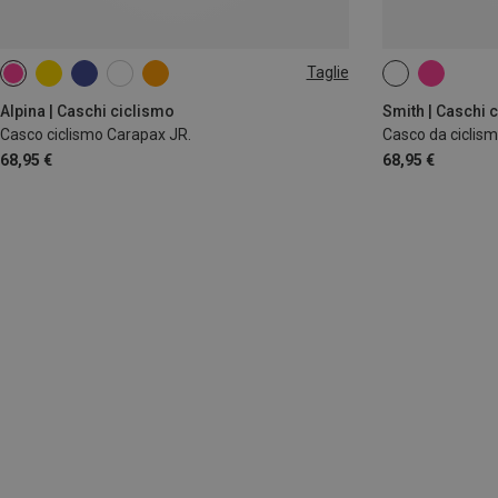
Taglie
51-56CM
48-52CM
51
Alpina | Caschi ciclismo
Smith | Caschi 
Casco ciclismo Carapax JR.
Casco da ciclism
68,95 €
68,95 €