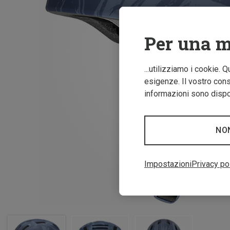
Per una m
...utilizziamo i cookie. 
esigenze. Il vostro conse
informazioni sono dispon
NO
Impostazioni
Privacy po