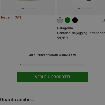
Risparmi 38%
Ta
XS
S
M
Patagonia
99,95 €
48 di 2809 prodotti visualizzati
VEDI PIÙ PRODOTTI
Guarda anche...