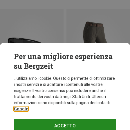
Per una migliore esperienza
su Bergzeit
...utilizziamo i cookie. Questo ci permette di ottimizzare
i nostri servizi e di adattare i contenuti alle vostre
esigenze. Il vostro consenso può includere anche il
trattamento dei vostri dati negli Stati Uniti. Ulteriori
fino a 35%
Taglie
+11
informazioni sono disponibili sulla pagina dedicata di
ONE SIZE
Google
Bliz
Occhiali sportivi Matrix Small
82,95 €
ACCETTO