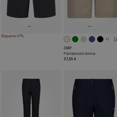
Risparmi 47%
Ta
+2
CMP
Pantaloncini donna
37,55 €