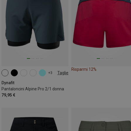
Risparmi 12%
Taglie
+3
XS
S
M
L
XL
Dynafit
Pantaloncini Alpine Pro 2/1 donna
79,95 €