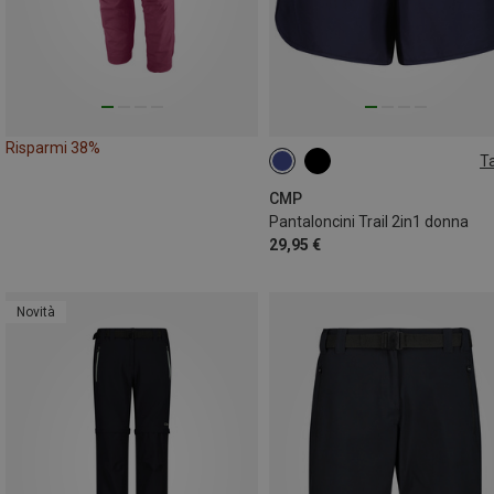
Risparmi 38%
Ta
XXS
XS
S
M
L
XL
CMP
Pantaloncini Trail 2in1 donna
29,95 €
Novità