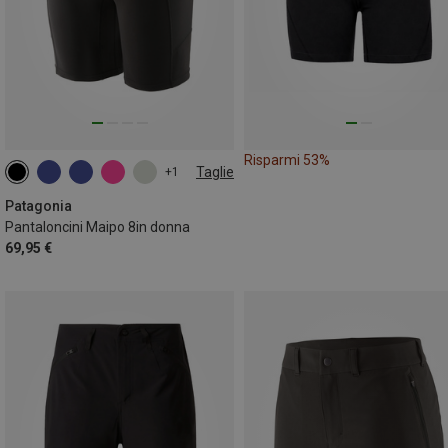
Risparmi 53%
Taglie
+1
XS
S
L
XL
Patagonia
Pantaloncini Maipo 8in donna
69,95 €