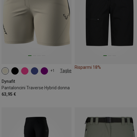
Risparmi 18%
Taglie
+1
XS
S
M
L
XL
Dynafit
Pantaloncini Traverse Hybrid donna
63,95 €