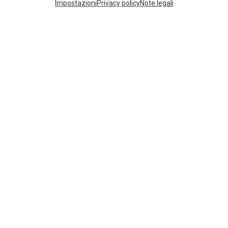
Impostazioni
Privacy policy
Note legali
BASTONCINI DA TREKKING IN CARBONIO