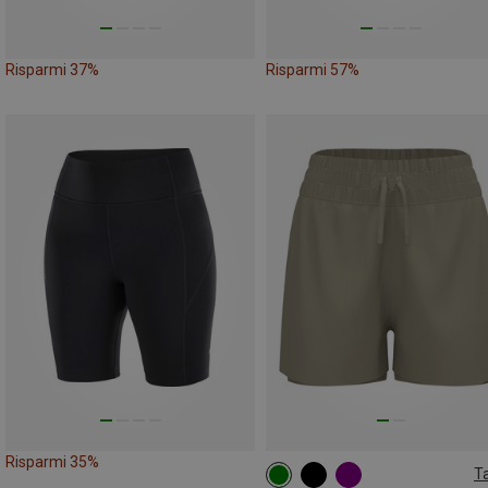
Risparmi 37%
Risparmi 57%
Risparmi 35%
Ta
XS
S
M
L
XL