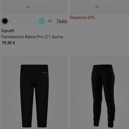
Risparmi 34%
Taglie
+3
XS
S
M
L
XL
Dynafit
Pantaloncini Alpine Pro 2/1 donna
79,95 €