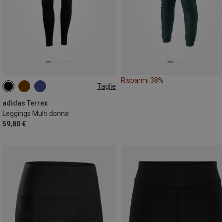
Risparmi 38%
Taglie
XS
S
M
L
XL
adidas Terrex
Leggings Multi donna
59,80 €