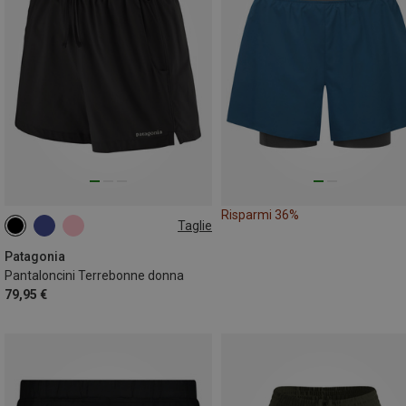
Risparmi 36%
Taglie
XS
M
L
XL
Patagonia
Pantaloncini Terrebonne donna
79,95 €