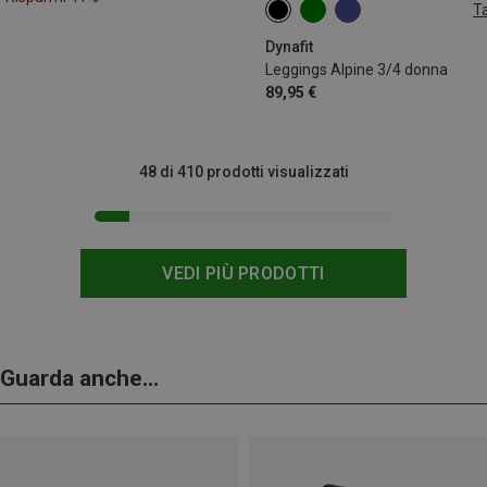
Ta
XS
S
M
L
XL
Dynafit
Leggings Alpine 3/4 donna
89,95 €
48 di 410 prodotti visualizzati
VEDI PIÙ PRODOTTI
Guarda anche...