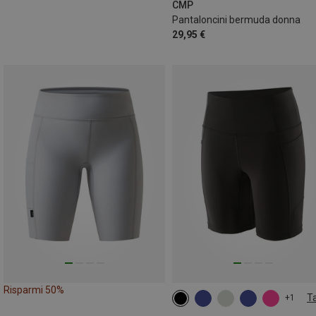
CMP
Pantaloncini bermuda donna
29,95 €
Risparmi 50%
Ta
+1
XS
S
L
XL