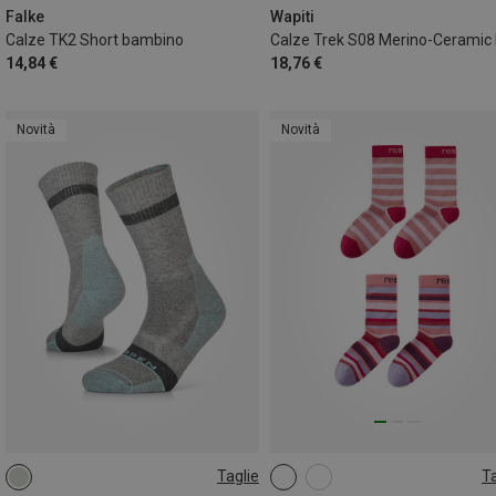
35|36|37|38
Falke
Wapiti
Calze TK2 Short bambino
Calze Trek S08 Merino-Ceramic
14,84 €
18,76 €
Novità
Novità
Taglie
Ta
34|35|36|37
22|23|24|25
26|27|28|29