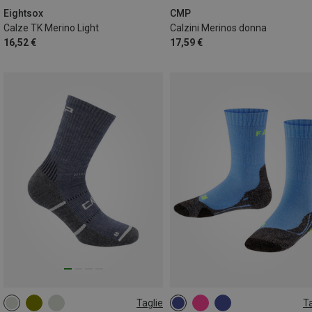
42|43|44
Eightsox
CMP
Calze TK Merino Light
Calzini Merinos donna
16,52 €
17,59 €
Taglie
Ta
39|40|41|42
43|44|45
23|24|25|26
27|28|29|30