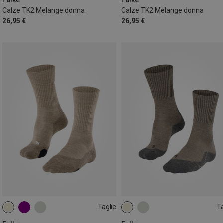
Calze TK2 Melange donna
Calze TK2 Melange donna
26,95 €
26,95 €
Taglie
Ta
35|36
37|38
39|40
39|40|41
42|43
44|45
41|42
46|48