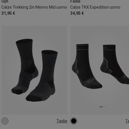
46|47|48
Uyn
Falke
Calze Trekking 2in Merino Mid uomo
Calze TKX Expedition uomo
31,95 €
34,95 €
Taglie
Ta
35|36
37|38
39|40
36|37|38|39