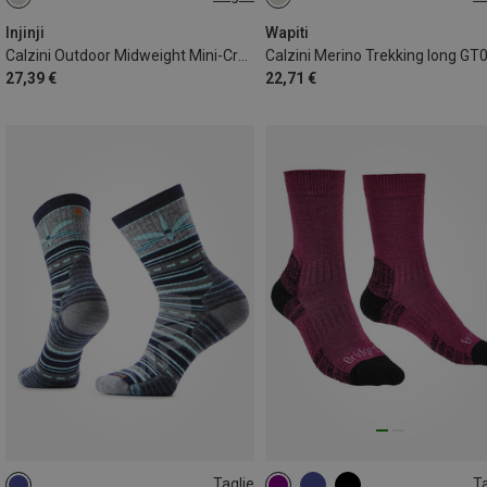
37|38|39|40
40.5|41|42|43|44
39|40|41
45|46|47
44.5|45|46|47
47.5|48
Injinji
Wapiti
Calzini Outdoor Midweight Mini-Crew Merino
Calzini Merino Trekking long GT
27,39 €
22,71 €
Taglie
Ta