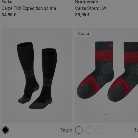
41|42
Falke
Bridgedale
Calze TKX Expedition donna
Calze Storm LW
34,95 €
39,95 €
Novità
Taglie
Ta
35|36|37|38
35|36|37|38
26|27|28|29
30|31|32|33