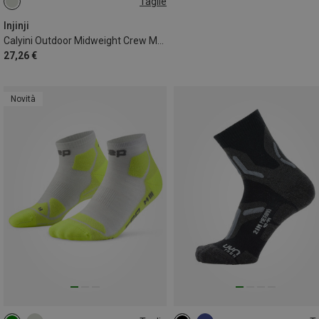
Taglie
44.5|45|46|47
47.5|48
Injinji
Calyini Outdoor Midweight Crew Merino
27,26 €
Novità