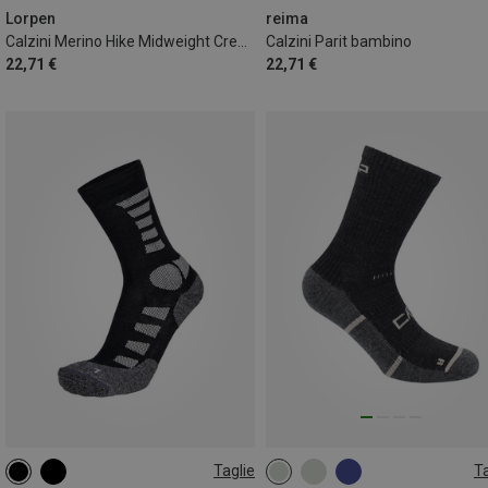
30|31|32|33
34|35|36|37
Lorpen
reima
Calzini Merino Hike Midweight Crew donna
Calzini Parit bambino
38|39|40|41
22,71 €
22,71 €
Taglie
Ta
35|36|37|38
39|40|41
36|37|38
39|40|41|42