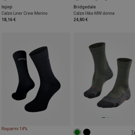
47.5|48
44|45|46
Injinji
Bridgedale
Calze Liner Crew Merino
Calze Hike MW donna
18,16 €
24,80 €
Risparmi 14%
Ta
39|40|41
42|43
44|45