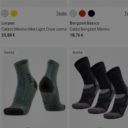
Taglie
Ta
39|40|41|42
47|48|49|50
36|37|38
39|40|41
42|43|4
45|46|47
Lorpen
Bergzeit Basics
Calzini Merino Hike Light Crew uomo
Calze Bergzeit Merino
20,88 €
18,76 €
Novità
Novità