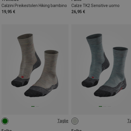
Calzini Preikestolen Hiking bambino
Calze TK2 Sensitive uomo
19,95 €
26,95 €
Taglie
Ta
35|36
37|38
39|40
35|36
41|42
41|42
Falke
Falke