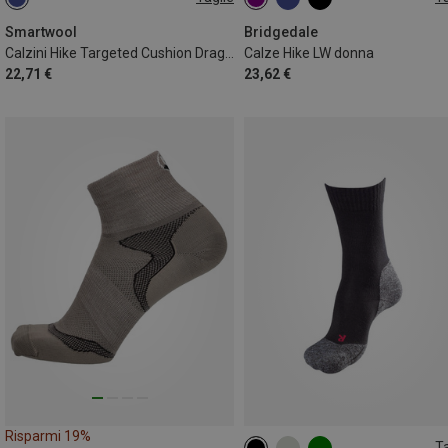
34|35|36|37
42|43|44|45
35|36|37
38|39|40
41|42|4
Smartwool
Bridgedale
Calzini Hike Targeted Cushion Dragon Stich donna
Calze Hike LW donna
22,71 €
23,62 €
Risparmi 19%
Ta