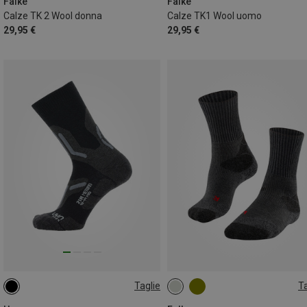
Falke
Falke
Calze TK 2 Wool donna
Calze TK1 Wool uomo
29,95 €
29,95 €
Taglie
Ta
39|40|41
39|40|41
42|43
44|45