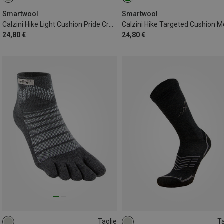
38|39|40|41
46|47|48|49
38|39|40|41
42|43|44|45
Smartwool
Smartwool
Calzini Hike Light Cushion Pride Crew uomo
24,80 €
24,80 €
Taglie
Ta