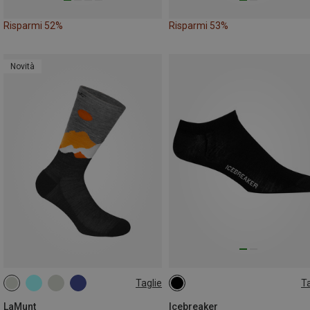
Risparmi 52%
Risparmi 53%
Novità
Taglie
Ta
35|36|37|38
39|40|41|42
35|36|37
38|39|40
41|42|4
LaMunt
Icebreaker