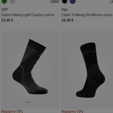
Taglie
Ta
39|40|41|42
42|43|44|45
39|40|41
45|46|47
45|46|47|48|49
CEP
Uyn
Calzini Hiking Light Cushion uomo
Calze Trekking 2in Merino uomo
22,45 €
26,96 €
Risparmi 10%
Risparmi 10%