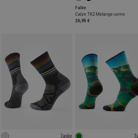
46|47|48
Falke
Calze TK2 Melange uomo
26,95 €
Taglie
Ta