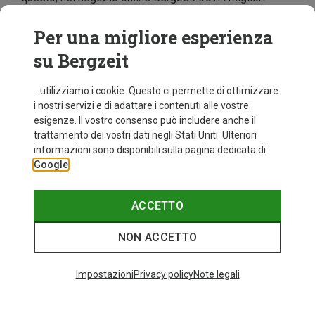
modelli di marchi rinomati come
Löffler
,
CMP
e
Super.Natural
. Scopri la nostra ampia selezione per
Per una migliore esperienza
donna, uomo e bambino
e approfitta di prezzi super
su Bergzeit
convenienti.
...utilizziamo i cookie. Questo ci permette di ottimizzare
i nostri servizi e di adattare i contenuti alle vostre
esigenze. Il vostro consenso può includere anche il
trattamento dei vostri dati negli Stati Uniti. Ulteriori
informazioni sono disponibili sulla pagina dedicata di
Google
ACCETTO
NON ACCETTO
Impostazioni
Privacy policy
Note legali