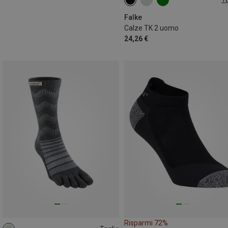
39|40|41
44|45
46|47|48
49|50
Falke
Calze TK 2 uomo
24,26 €
Risparmi 72%