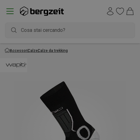
Accessori
Calze
Calze da trekking