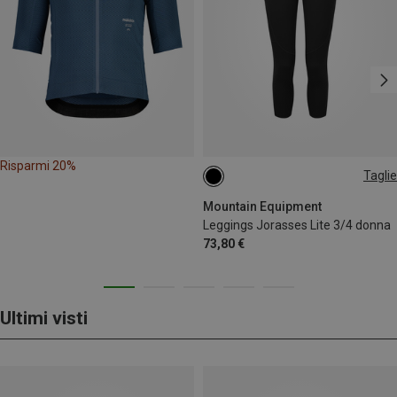
Risparmi 20%
Taglie
XS
S
M
L
XL
Mountain Equipment
Leggings Jorasses Lite 3/4 donna
73,80 €
Ultimi visti