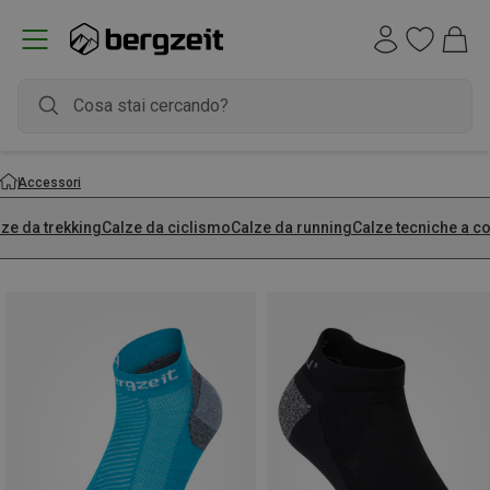
Accessori
ze da trekking
Calze da ciclismo
Calze da running
Calze tecniche a 