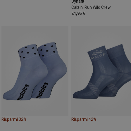
43|44|45|46
Dynafit
Calzini Run Wild Crew
21,95 €
Risparmi 32%
Risparmi 42%