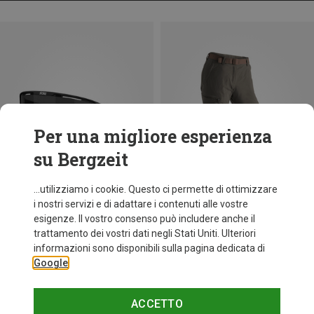
Per una migliore esperienza
su Bergzeit
...utilizziamo i cookie. Questo ci permette di ottimizzare
i nostri servizi e di adattare i contenuti alle vostre
esigenze. Il vostro consenso può includere anche il
trattamento dei vostri dati negli Stati Uniti. Ulteriori
fino a 35%
Taglie
+11
informazioni sono disponibili sulla pagina dedicata di
ONE SIZE
Google
Bliz
Occhiali sportivi Matrix Small
82,95 €
ACCETTO