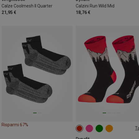
Calze Coolmesh II Quarter
Calzini Run Wild Mid
21,95 €
18,76 €
Risparmi 67%
Ta
35|36|37|38
39|40|41|42
43|44|45|46
Dynafit