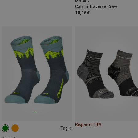
Calzini Traverse Crew
18,16 €
Risparmi 14%
Taglie
35|36|37|38
39|40|41|42