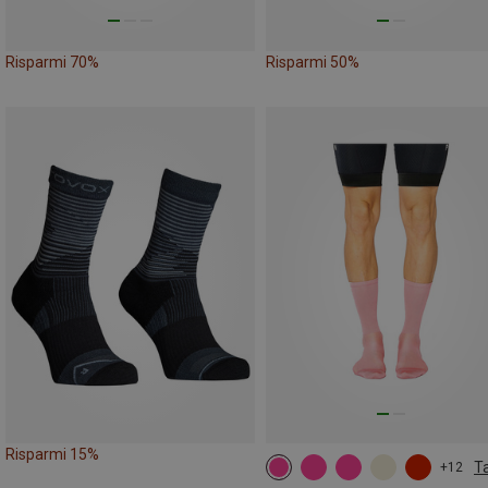
Risparmi 70%
Risparmi 50%
Risparmi 15%
Ta
+12
35|36|37|38
39|40|41|42