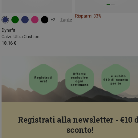
Risparmi 33%
Taglie
+2
35|36|37|38
39|40|41|42
43|44|45|46
Dynafit
Calze Ultra Cushion
18,16 €
Registrati alla newsletter - €10 
sconto!