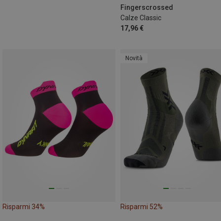
43|44|45|46
47|48|49|50
Fingerscrossed
Calze Classic
17,96 €
Novità
Risparmi 34%
Risparmi 52%