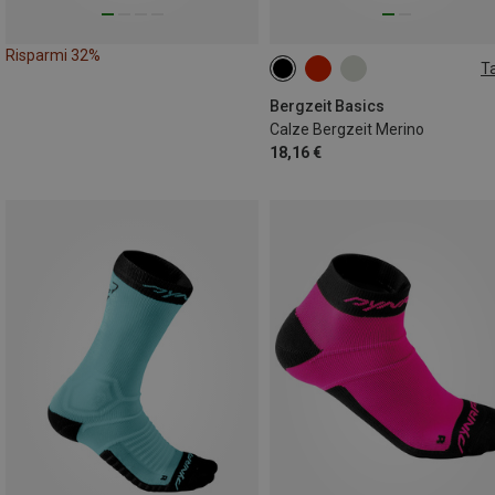
Risparmi 32%
Ta
36|37|38
39|40|41
42|43|4
45|46|47
Bergzeit Basics
Calze Bergzeit Merino
18,16 €