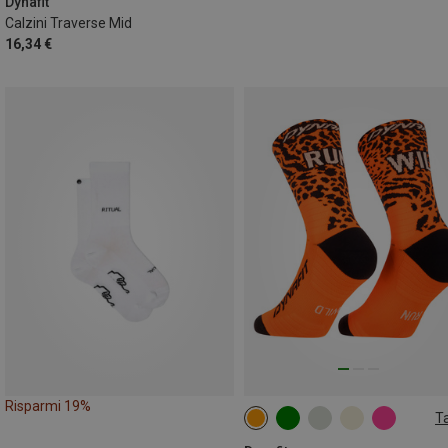
Dynafit
Calzini Traverse Mid
16,34 €
Risparmi 19%
Ta
35|36|37|38
39|40|41|42