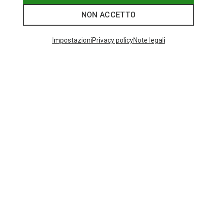
NON ACCETTO
Categorie speciali
Impostazioni
Privacy policy
Note legali
CALZE DI LANA MERINO