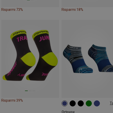
Risparmi 73%
Risparmi 18%
Risparmi 39%
Ta
39|40|41
42|43|44
45|46|4
Ortovox