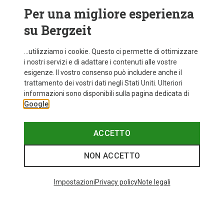
Per una migliore esperienza
su Bergzeit
...utilizziamo i cookie. Questo ci permette di ottimizzare
i nostri servizi e di adattare i contenuti alle vostre
esigenze. Il vostro consenso può includere anche il
trattamento dei vostri dati negli Stati Uniti. Ulteriori
fino a 35%
Taglie
+11
informazioni sono disponibili sulla pagina dedicata di
ONE SIZE
Google
Bliz
Occhiali sportivi Matrix Small
82,20 €
ACCETTO
NON ACCETTO
I più cercati
Impostazioni
Privacy policy
Note legali
ZAINI