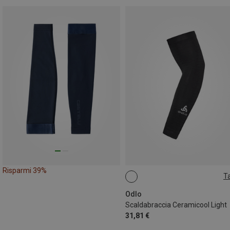
Risparmi 39%
Ta
L|XL
M|S
Odlo
Scaldabraccia Ceramicool Light
31,81 €