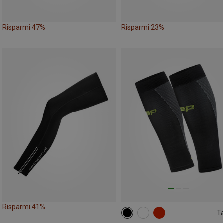
Risparmi 47%
Risparmi 23%
Risparmi 41%
Ta
25|26|27|28|29|30|31