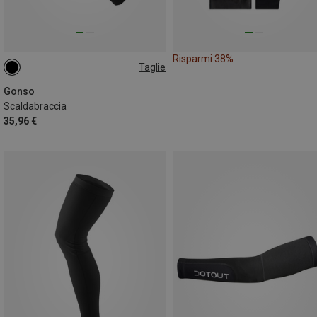
Risparmi 38%
Taglie
S
M
L
XL
XXL
Gonso
Scaldabraccia
35,96 €