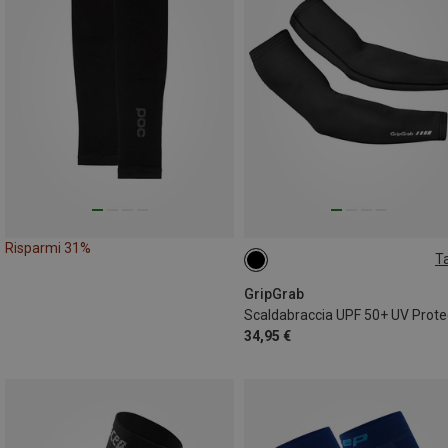
Risparmi 31%
Ta
S
GripGrab
Scaldabraccia UPF 50+ UV Prote
34,95 €