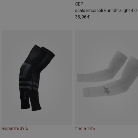
32|33|34|35|36|37|38
CEP
39|40|41|42|43|44
35,96 €
Risparmi 39%
fino a 18%