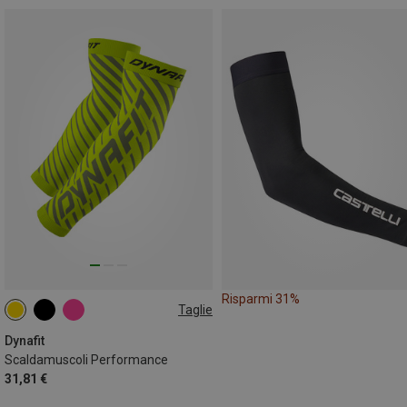
Risparmi 31%
Taglie
L|XL
M|S
Dynafit
Scaldamuscoli Performance
31,81 €