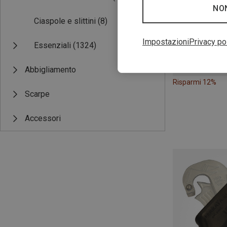
NO
Ciaspole e slittini
(8)
Impostazioni
Privacy po
Essenziali
(1324)
Abbigliamento
Risparmi 12%
Scarpe
Accessori