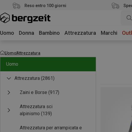
Reso entro 100 giorni
Sped
Uomo
Donna
Bambino
Attrezzatura
Marchi
Outl
Uomo
Attrezzatura
Uomo
Attrezzatura
(2861)
Zaini e Borse
(917)
Attrezzatura sci
alpinismo
(139)
Attrezzatura per arrampicata e