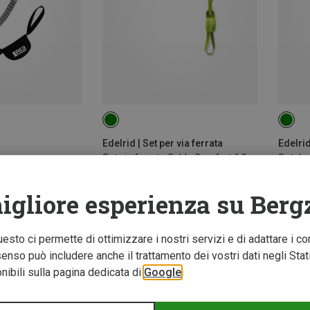
Edelrid | Set per via ferrata
Edelrid
Set via ferrata Cable Comfort 6.0
126,95 €
114,95
igliore esperienza su Berg
Questo ci permette di ottimizzare i nostri servizi e di adattare i co
nso può includere anche il trattamento dei vostri dati negli Stati U
ibili sulla pagina dedicata di
Google