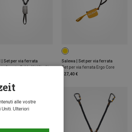
 | Set per via ferrata
Salewa | Set per via ferrata
Set da via ferrata Cable Kit Ultralite VII
Set per via ferrata Ergo Core
 €
127,40 €
zeit
ntenuti alle vostre
niti. Ulteriori