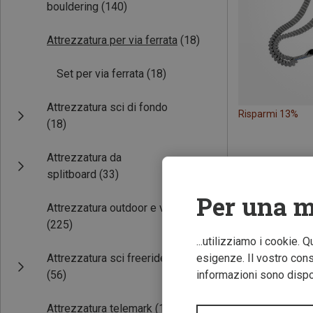
bouldering
(140)
Attrezzatura per via ferrata
(18)
Set per via ferrata
(18)
Attrezzatura sci di fondo
Risparmi 13%
(18)
Attrezzatura da
splitboard
(33)
Per una m
Attrezzatura outdoor e viaggio
(225)
...utilizziamo i cookie. 
Attrezzatura sci freeride
esigenze. Il vostro conse
(56)
informazioni sono dispon
Attrezzatura telemark
(1)