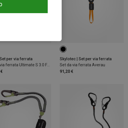
O
Set per via ferrata
Skylotec | Set per via ferrata
Set da via ferrata Ultimate S 3.0 Ferrata
Set da via ferrata Averau
 €
91,20 €