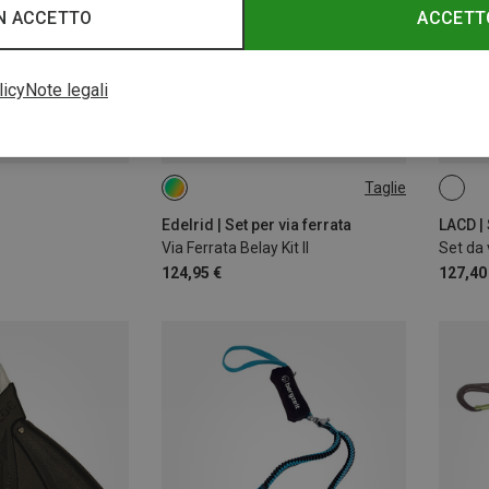
N ACCETTO
ACCETT
licy
Note legali
Taglie
25M
Edelrid | Set per via ferrata
LACD | 
Via Ferrata Belay Kit II
124,95 €
127,40