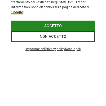
+10
trattamento dei vostri dati negli Stati Uniti. Ulteriori
informazioni sono disponibili sulla pagina dedicata di
Bliz
Google
Occhiali sportivi Matrix Small
89,95 €
ACCETTO
NON ACCETTO
Categorie speciali
Impostazioni
Privacy policy
Note legali
SCARPA MOJITO