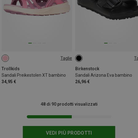
Taglie
Ta
30
29
Trollkids
Birkenstock
Sandali Preikestolen XT bambino
Sandali Arizona Eva bambino
34,95 €
26,96 €
48 di 90 prodotti visualizzati
VEDI PIÙ PRODOTTI