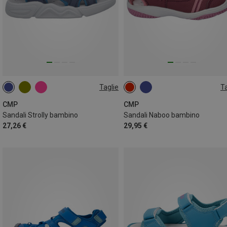
Taglie
Ta
CMP
CMP
Sandali Strolly bambino
Sandali Naboo bambino
27,26 €
29,95 €