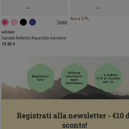
fino a 37%
Taglie
30
31
34
35
38
39|39.5
adidas
Sandali Adilette Aqua Kids bambino
19,95 €
Registrati alla newsletter - €10 
sconto!