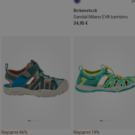
Ta
34
Birkenstock
Sandali Milano EVA bambino
34,95 €
Risparmi 46%
Risparmi 19%