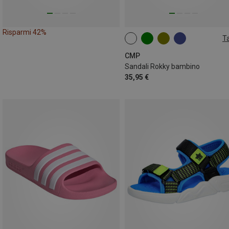
Risparmi 42%
Ta
CMP
Sandali Rokky bambino
35,95 €