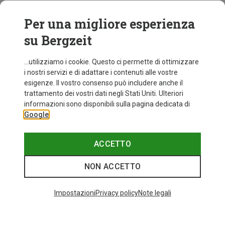
tipo di percorso da affrontare, e le condizioni
atmosferiche. Le Dolomiti, e in generale l'alta montagna
Per una migliore esperienza
in nord Italia, possono riservare tante sorprese, come
su Bergzeit
meteo variabile e terreni accidentati.
...utilizziamo i cookie. Questo ci permette di ottimizzare
i nostri servizi e di adattare i contenuti alle vostre
esigenze. Il vostro consenso può includere anche il
trattamento dei vostri dati negli Stati Uniti. Ulteriori
informazioni sono disponibili sulla pagina dedicata di
Google
ACCETTO
NON ACCETTO
Impostazioni
Privacy policy
Note legali