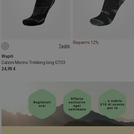
Risparmi 12%
Taglie
39|40|41
45|46|47
Wapiti
Calzini Merino Trekking long GT03
24,95 €