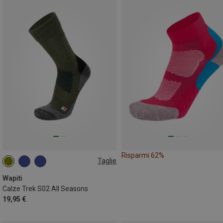
Risparmi 62%
Taglie
36|37|38
39|40|41
42|43|44
45|46|47
Wapiti
Calze Trek S02 All Seasons
19,95 €