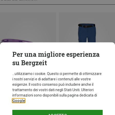
Per una migliore esperienza
su Bergzeit
...utilizziamo i cookie. Questo ci permette di ottimizzare
i nostri servizi e di adattare i contenuti alle vostre
esigenze. Il vostro consenso può includere anche il
trattamento dei vostri dati negli Stati Uniti. Ulteriori
fino a 35%
+10
informazioni sono disponibili sulla pagina dedicata di
Google
Bliz
Occhiali sportivi Matrix Small
89,95 €