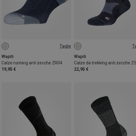
Taglie
Ta
39|40|41
42|43|44
45|46|47
36|37|38
42|43|44
Wapiti
Wapiti
Calze running anti zecche ZR04
Calze da trekking anti zecche Z
19,95 €
22,95 €