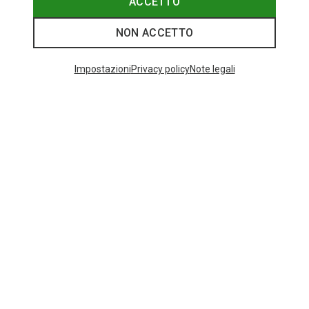
ACCETTO
NON ACCETTO
I più cercati
Impostazioni
Privacy policy
Note legali
ZAINI