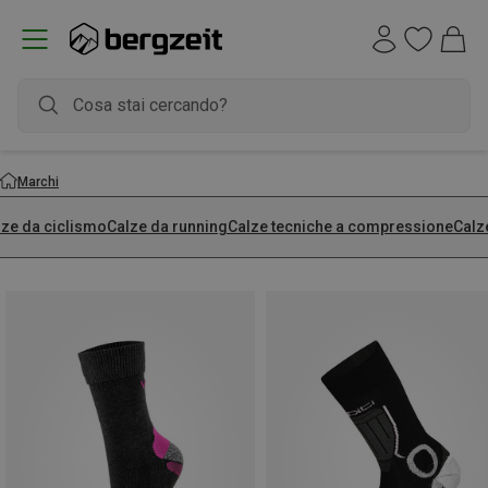
Marchi
lze da ciclismo
Calze da running
Calze tecniche a compressione
Calz