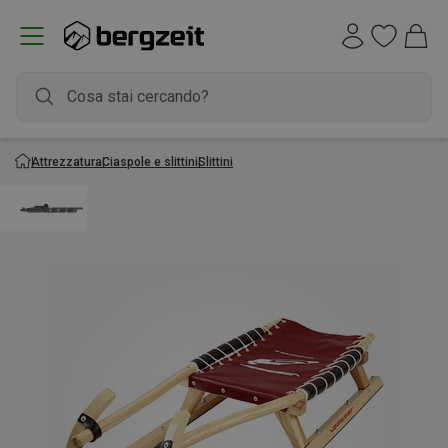
Attrezzatura
Ciaspole e slittini
Slittini