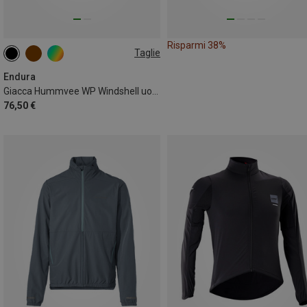
Risparmi 38%
Taglie
S
L
XL
XXL
Endura
Giacca Hummvee WP Windshell uomo
76,50 €