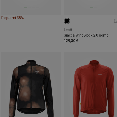
Risparmi 38%
Ta
S
M
L
XXL
Leatt
Giacca WindBlock 2.0 uomo
129,30 €