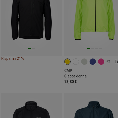
Risparmi 21%
Ta
+2
CMP
Giacca donna
73,80 €