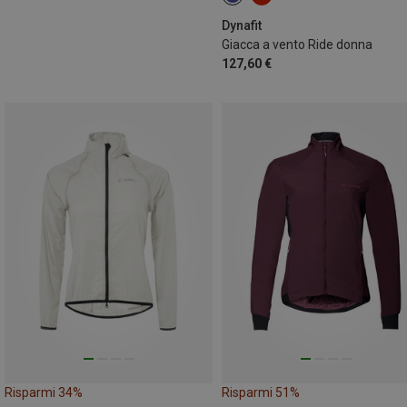
XS
S
M
Dynafit
Giacca a vento Ride donna
127,60 €
Risparmi 34%
Risparmi 51%