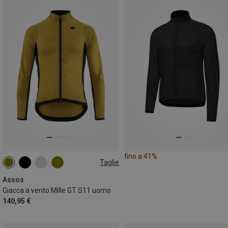
fino a 41%
Taglie
S
M
L
XL
XXL
Assos
Giacca a vento Mille GT S11 uomo
140,95 €