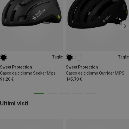
Taglie
Taglie
48-53CM
52-54CM
54-57CM
58-61CM
Sweet Protection
Sweet Protection
Casco da ciclismo Seeker Mips
Casco da ciclismo Outrider MIPS
91,20 €
145,70 €
Ultimi visti