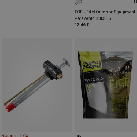
Ta
ONE SIZE
EOE - Eifel Outdoor Equipment
Paravento Bulbul S
13,46 €
Risparmi 17%