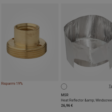
Risparmi 19%
Ta
ONE SIZE
MSR
Heat Reflector &amp; Windscre
26,96 €