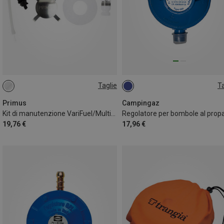
Taglie
Ta
ONE SIZE
ONE SIZE
Primus
Campingaz
Kit di manutenzione VariFuel/MultiFuel
19,76 €
17,96 €