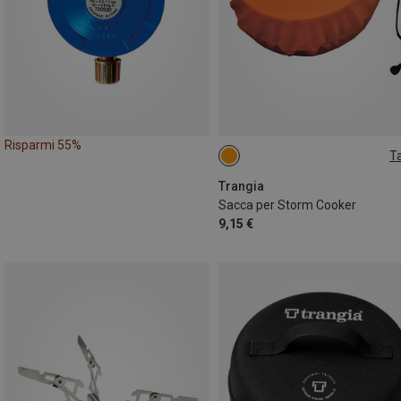
Risparmi 55%
Ta
ONE SIZE
Trangia
Sacca per Storm Cooker
9,15 €