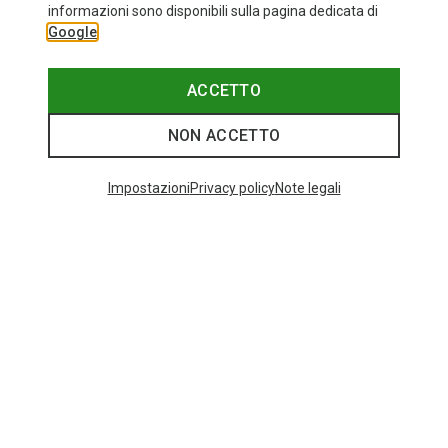
+10
informazioni sono disponibili sulla pagina dedicata di
Google
Bliz
Occhiali sportivi Matrix Small
89,95 €
ACCETTO
NON ACCETTO
Categories speciali
Impostazioni
Privacy policy
Note legali
BASTONCINI DA TREKKING IN CARBONIO