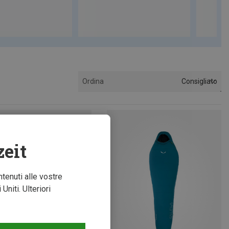
Consigliato
Ordina
zeit
ntenuti alle vostre
niti. Ulteriori