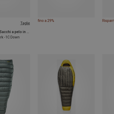
fino a 29%
Rispar
Taglie
Sea to Summit | Sacchi a pelo in piuma
ark -1C Down