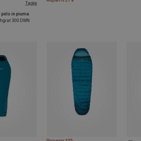
Risparmi 27%
Taglie
EFT
 pelo in piuma
chgrat 300 DWN
Risparmi 44%