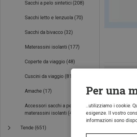
Sacchi a pelo sintetici
(208)
Sacchi letto e lenzuola
(70)
Sacchi da bivacco
(32)
Materassini isolanti
(177)
Coperte da viaggio
(48)
Cuscini da viaggio
(81)
Per una m
Amache
(17)
Accessori sacchi a pelo e
...utilizziamo i cookie. 
materassini isolanti
(44)
esigenze. Il vostro conse
informazioni sono dispon
Tende
(651)