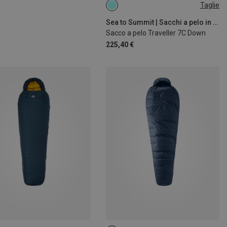
Taglie
MAX. 198CM
Sea to Summit | Sacchi a pelo in piuma
Sacco a pelo Traveller 7C Down
225,40 €