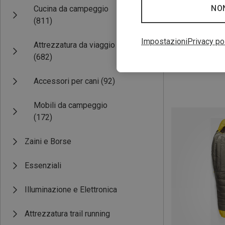
NO
Cucina da campeggio
(811)
Impostazioni
Privacy po
fino a 28%
Attrezzatura da viaggio
(682)
Accessori per cani
(92)
Mobili da campeggio
(172)
Zaini e Borse
Essenziali
Illuminazione e Elettronica
Attrezzatura trail running