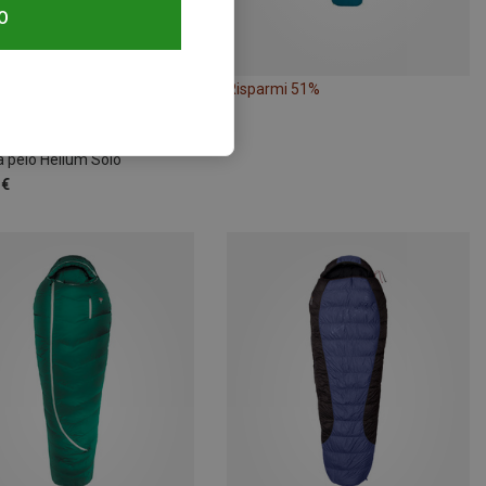
O
Risparmi 51%
Taglie
 185CM | LEFT
Mountain Equipment | Sacchi a pelo in piuma
a pelo Helium Solo
 €