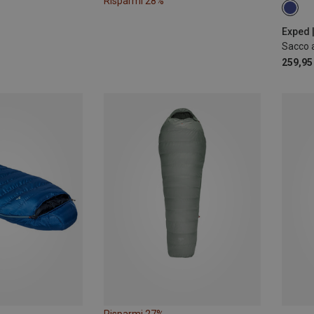
Risparmi 28%
MAX.
MAX.
Exped |
Sacco a
MAX.
259,95