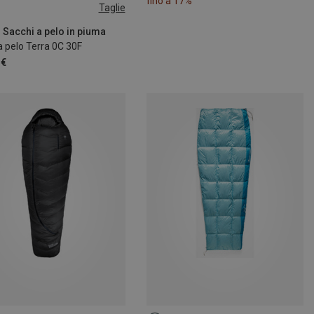
fino a 17%
Taglie
 195CM
 180CM | LEFT
 Sacchi a pelo in piuma
 pelo Terra 0C 30F
 195CM | LEFT
 €