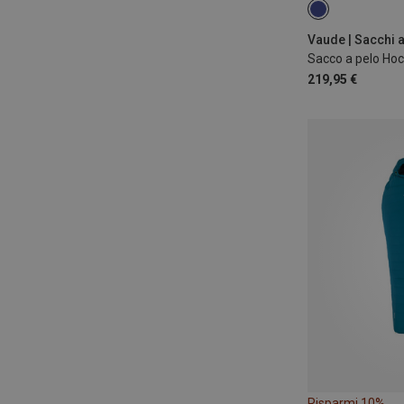
MAX. 185CM | L
Vaude | Sacchi a
Sacco a pelo Ho
219,95 €
Risparmi 10%