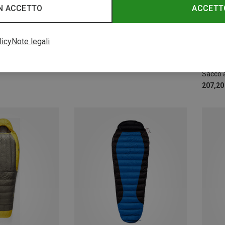
N ACCETTO
ACCETT
licy
Note legali
Risparmi 18%
MAX.
Sacco 
207,20