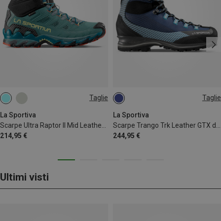
Taglie
Taglie
37
41
37.5
39.5
41.5
42
La Sportiva
La Sportiva
Scarpe Ultra Raptor II Mid Leather GTX donna
Scarpe Trango Trk Leather GTX donna
214,95 €
244,95 €
Ultimi visti