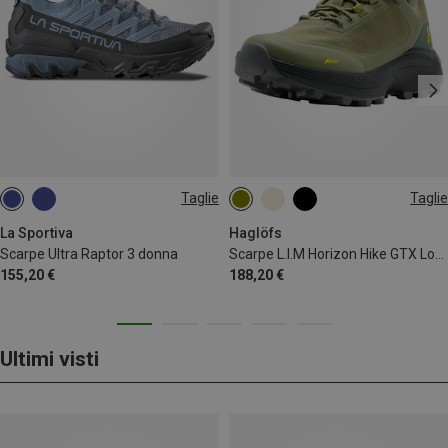
Taglie
Taglie
38
38.5
39.5
40.5
41
La Sportiva
Haglöfs
Scarpe Ultra Raptor 3 donna
Scarpe L.I.M Horizon Hike GTX Low donna
155,20 €
188,20 €
Ultimi visti