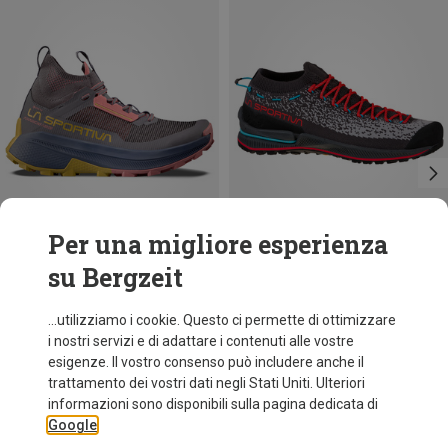
Per una migliore esperienza
su Bergzeit
Risparmi 24%
Taglie
37
37.5
38.5
39
La Sportiva
...utilizziamo i cookie. Questo ci permette di ottimizzare
Scarpe Prodigio Hike GTX donna
i nostri servizi e di adattare i contenuti alle vostre
189,95 €
esigenze. Il vostro consenso può includere anche il
trattamento dei vostri dati negli Stati Uniti. Ulteriori
informazioni sono disponibili sulla pagina dedicata di
Google