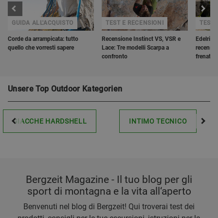
GUIDA ALL'ACQUISTO
TEST E RECENSIONI
TEST 
Corde da arrampicata: tutto
Recensione Instinct VS, VSR e
Edelrid 
quello che vorresti sapere
Lace: Tre modelli Scarpa a
recensio
confronto
frenata a
Unsere Top Outdoor Kategorien
GIACCHE HARDSHELL
INTIMO TECNICO
Bergzeit Magazine - Il tuo blog per gli
sport di montagna e la vita all‘aperto
Benvenuti nel blog di Bergzeit! Qui troverai test dei