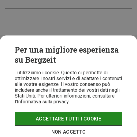
Folge uns!
Per una migliore esperienza
su Bergzeit
...utilizziamo i cookie. Questo ci permette di
ottimizzare i nostri servizi e di adattare i contenuti
alle vostre esigenze. Il vostro consenso può
includere anche il trattamento dei vostri dati negli
Stati Uniti. Per ulteriori informazioni, consultare
l'Informativa sulla privacy.
ACCETTARE TUTTI I COOKIE
T&C
Informativa Privacy
Recesso
Note legali
NON ACCETTO
© 2026 Bergzeit GmbH © Bergsport, Outdoor & Trekking Shop