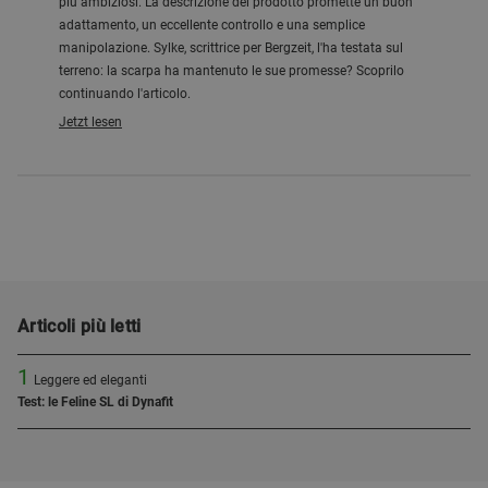
più ambiziosi. La descrizione del prodotto promette un buon
adattamento, un eccellente controllo e una semplice
manipolazione. Sylke, scrittrice per Bergzeit, l'ha testata sul
terreno: la scarpa ha mantenuto le sue promesse? Scoprilo
continuando l'articolo.
Jetzt lesen
Articoli più letti
1
Leggere ed eleganti
Test: le Feline SL di Dynafit