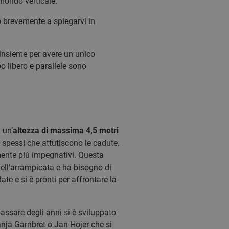
 mondo verticale.
ò brevemente a spiegarvi in
 insieme per avere un unico
po libero e parallele sono
 un’
altezza di massima 4,5 metri
 spessi che attutiscono le cadute.
ente più impegnativi. Questa
dell’arrampicata e ha bisogno di
te e si è pronti per affrontare la
passare degli anni si è sviluppato
nja Garnbret o Jan Hojer che si