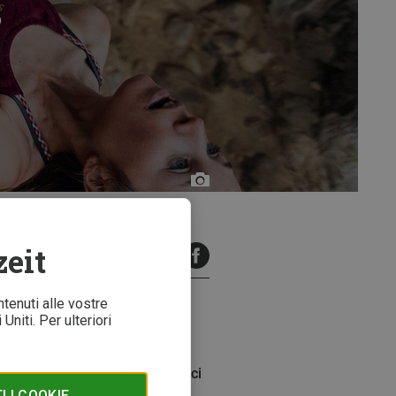
?
La
Sportiva
zeit
minuti di lettura
ntenuti alle vostre
Uniti. Per ulteriori
arrampicata ci saranno? E in
er Bergzeit, Natalie Bärtschi, ci
 I COOKIE