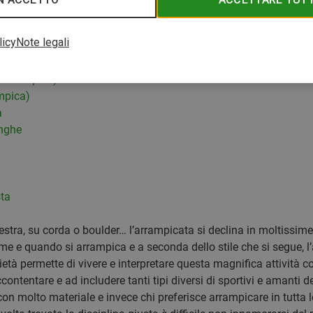
licy
Note legali
na olimpica)
mpica)
a
unghe
ta
lestra, su corda o boulder… l’arrampicata si declina in moltissime
me e quando si arrampica e a seconda dello stile che si segue,
ietà permette di vivere e interpretare questa magnifica attività c
ontentare e ad includere tanti tipi diversi di sportivi e amanti d
con molto materiale e invece chi preferisce arrampicare in tutta