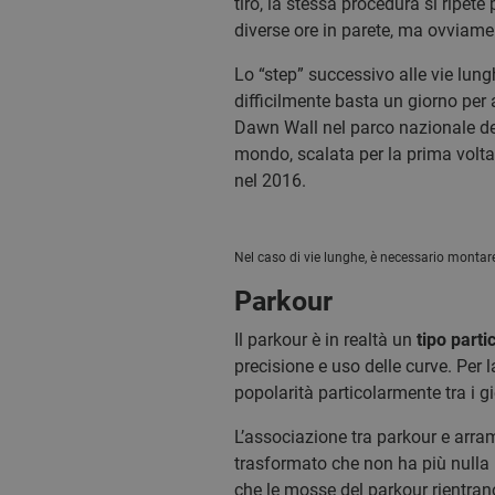
tiro, la stessa procedura si ripete 
diverse ore in parete, ma ovviamen
Lo “step” successivo alle vie lung
difficilmente basta un giorno per 
Dawn Wall nel parco nazionale dell
mondo, scalata per la prima volt
nel 2016.
Nel caso di vie lunghe, è necessario montare 
Parkour
Il parkour è in realtà un
tipo parti
precisione e uso delle curve. Per l
popolarità particolarmente tra i g
L’associazione tra parkour e arra
trasformato che non ha più nulla i
che le mosse del parkour rientran