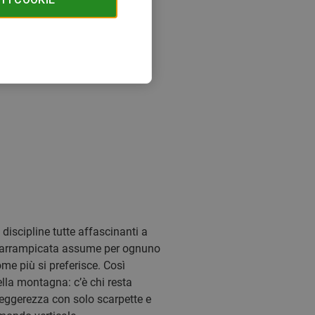
 discipline tutte affascinanti a
 l’arrampicata assume per ognuno
ome più si preferisce. Così
ella montagna: c’è chi resta
 leggerezza con solo scarpette e