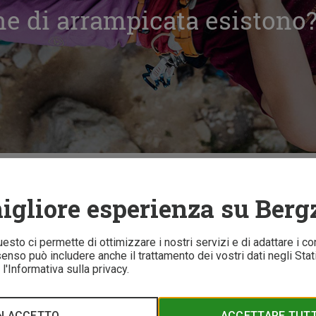
ne di arrampicata esistono
i arrampicata esistono?
igliore esperienza su Berg
9 
Questo ci permette di ottimizzare i nostri servizi e di adattare i co
nso può includere anche il trattamento dei vostri dati negli Stati 
l'Informativa sulla privacy.
sarà una disciplina olimpica a Tokyo nel 2021. Ma quali tipi di 
e di arrampicata esistono? La climber professionista e autrice p
o dell'arrampicata.
N ACCETTO
ACCETTARE TUTTI