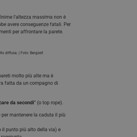
efinirne l’altezza massima non è
bbe avere conseguenze fatali. Per
nti per affrontare la parete.
to diffusa. | Foto: Bergzeit
areti molto più alte ma è
icura fatta da un compagno di
care da secondi
” (o top rope).
 per mantenere la caduta il più
il punto più alto della via) e
 raggiunta.