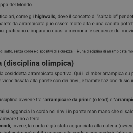
Coppa del Mondo.
ticolari, come gli
highwalls,
dove il concetto di “saltabile” per d
a parete da arrampicata può essere molto alta e una caduta potre
ber praticano e imparano quasi a memoria le sequenze dei movime
di salto, senza corde e dispositivi di sicurezza – è una disciplina di arrampicata mol
 (disciplina olimpica)
la cosiddetta arrampicata sportiva. Qui il climber arrampica su p
 viene fissata alla parete con dei rinvii, e tramite l’azione di s
sciplina avviene tra “
arrampicare da primi
” (o lead) e “
arrampi
mi
si aggancia la corda nei rinvii in parete man mano che si sale
arrivare fino a terra.
ondi,
invece, la corda è già stata agganciata alla catena (ovvero 
l climber rimarrà subito appeso alla corda e non perderà l’altezza