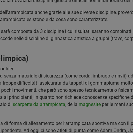
olta trovata la disciplina giusta è difficile non innamorarsi del
ll’arrampicata anche grazie alle sue diverse discipline, prover
i arrampicata esistono e da cosa sono caratterizzate.
 sarà composta da 3 discipline i cui risultati saranno combinati
cede nelle discipline di ginnastica artistica a gruppi (trave, cor
olimpica)
boulder.
a senza materiale di sicurezza (come corda, imbrago e rinvii) ad
za troppe difficoltà), assicurata da tappeti di gommapiuma molto
 pochi movimenti, che però sono spesso tecnicamente o fisicam
a ai principianti, in quanto non richiede conoscenze specifiche 
aio di
scarpette da arrampicata
, della
magnesite
per le mani suda
orta di forma di allenamento per l’arrampicata sportiva ma con il 
ndipendente. Ad oggi ci sono atleti di punta come Adam Ondra, Ja