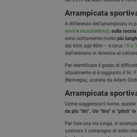
Arrampicata sportiva
A differenza dell’arrampicata in p
rinvii
e
moschettoni
):
sulla roccia
sono solitamente molto
più lung
dai 60m agli 80m – e circa
10 o 1
dall’arenaria in America al calcare
Per identificare il grado di diffic
attualmente si è raggiunto il 9c. 
(Norvegia), scalata da Adam Ondr
Arrampicata sportiv
Come suggerisce il nome, queste v
da più “tiri”. Un “tiro” o “pitch” i
Per fare una via lunga, si arrampi
assicura il compagno di sotto ch