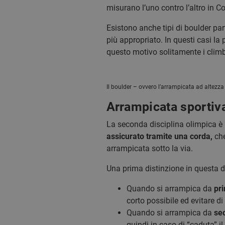
misurano l’uno contro l’altro in 
Esistono anche tipi di boulder par
più appropriato. In questi casi l
questo motivo solitamente i clim
Il boulder – ovvero l’arrampicata ad altezza 
Arrampicata sportiva
La seconda disciplina olimpica è 
assicurato tramite una corda,
che
arrampicata sotto la via.
Una prima distinzione in questa di
Quando si arrampica da
pri
corto possibile ed evitare di 
Quando si arrampica da
sec
quindi in caso di “caduta” i