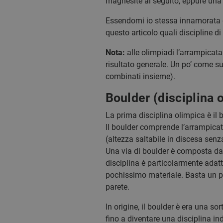
magnesite al seguito, eppure una v
Essendomi io stessa innamorata de
questo articolo quali discipline d
Nota:
alle olimpiadi l’arrampicata
risultato generale. Un po’ come suc
combinati insieme).
Boulder (disciplina 
La prima disciplina olimpica è il 
Il boulder comprende l’arrampicat
(altezza saltabile in discesa sen
Una via di boulder è composta da
disciplina è particolarmente adatt
pochissimo materiale. Basta un p
parete.
In origine, il boulder è era una s
fino a diventare una disciplina i