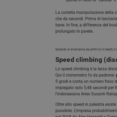
La corretta manipolazione della c
che da secondi. Prima di lanciars
base. In fine, a differenza del bou
prolungato in parete.
Quando si arrampica da primi (o in lead), il 
Speed climbing (disc
Lo speed climbing è la terza disc
Qui il cronometro fa da padrone:
5 gradi e conta un numero fisso di
impiegato solo 5,48 secondi per fi
l’indonesiana Aries Susanti Rahay
Oltre allo speed in palestra esist
possibile. L’impresa probabilmente
nel 2018 da Alex Honnold e Tommy