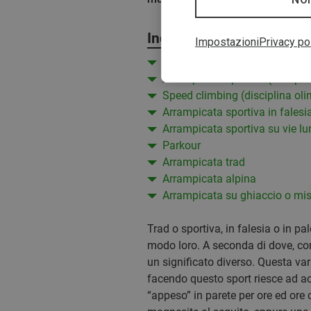
Indice
Impostazioni
Privacy po
Boulder (disciplina olimpica)
Arrampicata sportiva (discipli
Speed climbing (disciplina oli
Arrampicata sportiva in falesi
Arrampicata sportiva su vie l
Parkour
Arrampicata trad
Arrampicata alpina
Arrampicata su ghiaccio o mis
Trad o sportiva, in falesia o in pa
modo loro. A seconda di dove, co
un significato diverso. Questa var
facendo questo sport riesce ad acc
“appeso” in parete per ore ed ore 