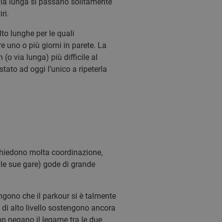
na via lunga si passano solitamente
ri.
olto lunghe per le quali
e uno o più giorni in parete. La
o via lunga) più difficile al
to ad oggi l’unico a ripeterla
chiedono molta coordinazione,
e le sue gare) gode di grande
ngono che il parkour si è talmente
 di alto livello sostengono ancora
on negano il legame tra le due