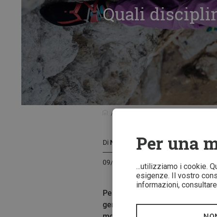
Quali discipli
Consigli pratici
Quali discipline d
Per una m
Di
Natalie Bärtschi
09/10/2020
...utilizziamo i cookie. 
esigenze. Il vostro conse
informazioni, consultare 
Per la prima volta l'arrampicata 
generale quante e quali disciplin
mostra una panoramica del mond
NO