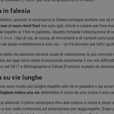
 in falesia
alestra, quando si arrampica in falesia bisogna portare con sè m
 non ci sono rinvii fissi
ma solo spit, chiodi e catene per fare ma
he
rispetto ai 15m in palestra. Questo richiede l’utilizzazione di 
5 rinvii
. I tipi di via, di roccia, di movimenti e di varianti sono p
 nei paesi mediterranei e così via – ce n’è davvero per tutti i gust
oltà della via esistono diverse scale di valutazione, la più comune
Fino ad oggi sono state riconosciute solamente 2 vie con difficolt
a nel 2017 e Bibliographie a Céüse (Francia) scalata da Alexa
a su vie lunghe
ie sono molto più lunghe rispetto alle vie in palestra o da arra
n inglese indica una via
delimitata in cima da una sosta o una ca
ca alternati: il primo arrampica fino alla catena o sosta e, dopo 
e a sua volta comincerà ad arrampicare per raggiungerlo. Dopo