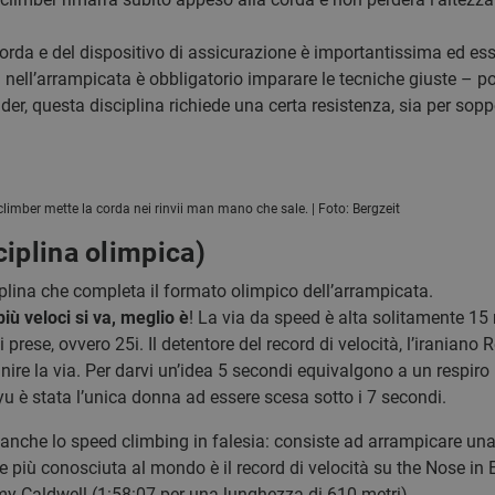
orda e del dispositivo di assicurazione è importantissima ed esse
i nell’arrampicata è obbligatorio imparare le tecniche giuste –
lder, questa disciplina richiede una certa resistenza, sia per sopp
climber mette la corda nei rinvii man mano che sale. | Foto: Bergzeit
iplina olimpica)
iplina che completa il formato olimpico dell’arrampicata.
più veloci si va, meglio è
! La via da speed è alta solitamente 15 
 prese, ovvero 25i. Il detentore del record di velocità, l’iranian
nire la via. Per darvi un’idea 5 secondi equivalgono a un respir
u è stata l’unica donna ad essere scesa sotto i 7 secondi.
e anche lo speed climbing in falesia: consiste ad arrampicare una 
 più conosciuta al mondo è il record di velocità su the Nose in E
 Caldwell (1:58:07 per una lunghezza di 610 metri).