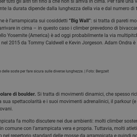
per tutti gli altri tiri fino a che non si arriva in cima. Per fare u
te la durata dipende dalla lunghezza della via e dal numero di ti
he è l’arrampicata sui cosiddetti
“Big Wall”
: si tratta di pareti m
arrivare in cima – in questo caso i climber prevedono di bivaccar
o Yosemite (America) è ad oggi probabilmente la via multipitch (
a nel 2015 da Tommy Caldwell e Kevin Jorgeson. Adam Ondra è sta
delle soste per fare sicura sulle diverse lunghezze. | Foto: Bergzeit
colare di boulder.
Si tratta di movimenti dinamici, che spesso ri
a sua spettacolarità e i suoi movimenti adrenalinici, il parkour (
iovani.
mpicata fa molto discutere nei due ambienti: molti climber soste
n comune con l’arrampicata vera e propria. Tuttavia, molti atleti
o nel repertorio standard delle mosse da arrampicata e quindi n