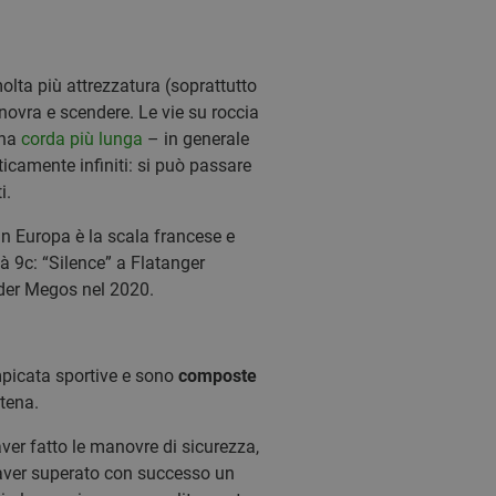
olta più attrezzatura (soprattutto
novra e scendere. Le vie su roccia
una
corda più lunga
– in generale
raticamente infiniti: si può passare
i.
 in Europa è la scala francese e
à 9c: “Silence” a Flatanger
nder Megos nel 2020.
mpicata sportive e sono
composte
tena.
aver fatto le manovre di sicurezza,
 aver superato con successo un