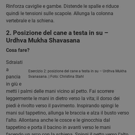
Rinforza caviglie e gambe. Distende le spalle e riduce
quindi le tensioni sulle scapole. Allunga la colonna
vertebrale e la schiena.
2. Posizione del cane a testa in su –
Urdhva Mukha Shavasana
Cosa fare?
Sdraiati
a
Esercizio 2: posizione del cane a testa in su – Urdhva Mukha
pancia
Svanasana. | Foto: Christina Stahl
in giù e
metti i palmi delle mani vicino al petto. Fai scorrere
leggermente le mani in dietro verso la vita; il dorso dei
piedi è rivolto verso il pavimento. Inspirando spingi le
mani sul tappetino, allunga le braccia e alza il busto verso
l’alto. Allontana anche le cosce e le ginocchia dal
tappetino e porta il bacino in avanti verso le mani
facendo un arco con la schiena. Spingi il petto verso l’alto