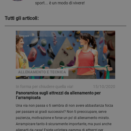
sport... è un modo di vivere!
Tutti gli articoli:
Bergzeit
ALLENAMENTO E TECNICA
In forma per chiudere quella via!
15/10/2020
Panoramica sugli attrezzi da allenamento per
l’arrampicata
Una via non passa o ti sembra di non avere abbastanza forza
per passare ai gradi successivi? Non ti preoccupare, serve
pazienza, motivazione e forse un po' di allenamento mirato.
Arrampicare tanto è sicuramente importante, ma puoi anche
allenarti da casa! Esiste un'intera gamma di attrezzi per