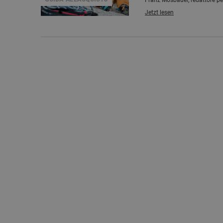
Franz Mösbauer, redattore per 
Jetzt lesen