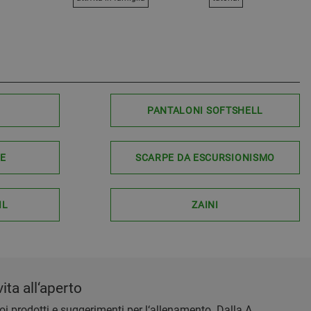
PANTALONI SOFTSHELL
LE
SCARPE DA ESCURSIONISMO
IL
ZAINI
ita all‘aperto
 tuoi prodotti e suggerimenti per l‘allenamento. Dalla A