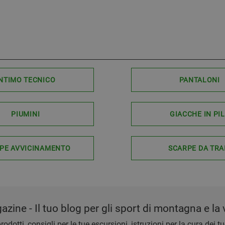
NTIMO TECNICO
PANTALONI
PIUMINI
GIACCHE IN PI
PE AVVICINAMENTO
SCARPE DA TRA
zine - Il tuo blog per gli sport di montagna e la v
rodotti, consigli per le tue escursioni, istruzioni per la cura dei