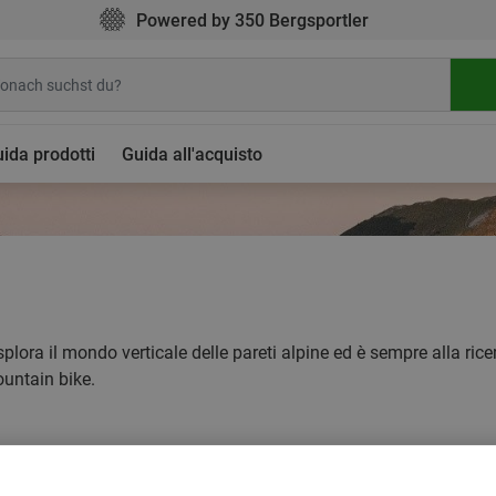
Powered by 350 Bergsportler
ida prodotti
Guida all'acquisto
ora il mondo verticale delle pareti alpine ed è sempre alla ricer
ountain bike.