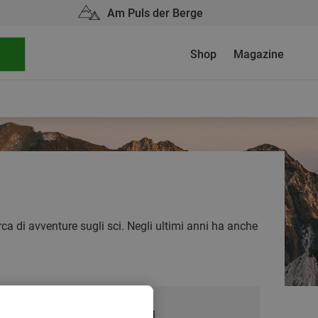
Am Puls der Berge
Shop
Magazine
ca di avventure sugli sci. Negli ultimi anni ha anche
Articoli più letti